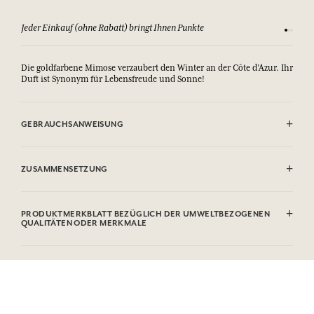
Jeder Einkauf (ohne Rabatt) bringt Ihnen Punkte
Sehen Si
Die goldfarbene Mimose verzaubert den Winter an der Côte d’Azur. Ihr
Duft ist Synonym für Lebensfreude und Sonne!
GEBRAUCHSANWEISUNG
.
ZUSAMMENSETZUNG
Sodium Tallowate, Sodium Cocoate, Aqua (Water), Parfum
(Fragrance), Glycerin, Sodium Chloride, Sodium Hydroxide,
PRODUKTMERKBLATT BEZÜGLICH DER UMWELTBEZOGENEN
Etidronic Acid, Benzyl Benzoate, CI 77891 (Titanium dioxide), CI
QUALITÄTEN ODER MERKMALE
19140 (FD&C Yellow 5).
Diese Liste kann Änderungen unterzogen werden, bitte sehen Sie die
Informationstabelle
Verpackung des gekauften Produkts ein.
Bitte konsultieren Sie die Umweltqualitäten oder -merkmale, indem
Sie hier klicken
.