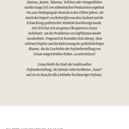
Mairose, Jasmin, Tuberose, Veilchen oder Orangenblüten
wurden lange Zeit von einheimischen Produzenten angebaut
– bis zum Niedergang der Branche in den 1950er Jahren, der
durch den Import von Rohstoffen aus dem Ausland und die
Entwicklung synthetischer Moleküle beschleunigt wurde.
Seit 2016 hat sich ein ganzes Ökosystem in Grasse
mobilisiert, um die Produktion von Duftblumen wieder
anzukurbeln. Fragonard ist besonders stolz darauf, diese
schönen Projekte und die Kultivierung der symbolträchtigen
Blumen, die die Geschichte der Parfümherstellung von
Grasse mitgeschrieben haben, zu unterstützen!
Grasse bleibt die Stadt der traditionellen
Parfümherstellung, die Heimat vieler berühmter „Nasen“
und ist ein Muss für alle Liebhaber hochwertiger Parfums.