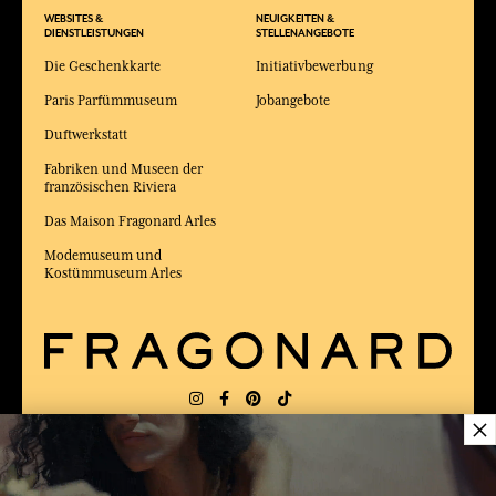
WEBSITES &
NEUIGKEITEN &
DIENSTLEISTUNGEN
STELLENANGEBOTE
Die Geschenkkarte
Initiativbewerbung
Paris Parfümmuseum
Jobangebote
Duftwerkstatt
Fabriken und Museen der
französischen Riviera
Das Maison Fragonard Arles
Modemuseum und
Kostümmuseum Arles
×
LIEFERUNG:
FR
SPRACHE:
DE