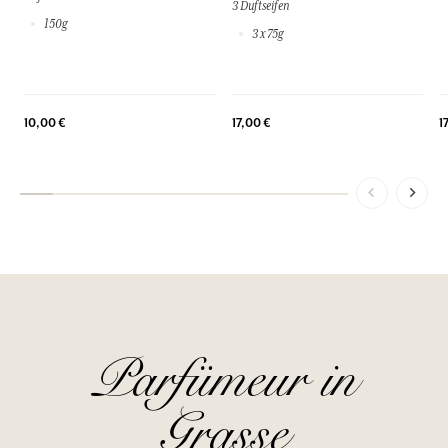
3 Duftseifen
150g
3 x 75g
10,00 €
17,00 €
1
Parfümeur in
Grasse