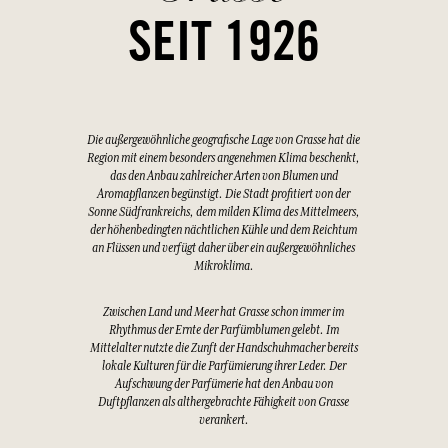
SEIT 1926
Die außergewöhnliche geografische Lage von Grasse hat die
Region mit einem besonders angenehmen Klima beschenkt,
das den Anbau zahlreicher Arten von Blumen und
Aromapflanzen begünstigt. Die Stadt profitiert von der
Sonne Südfrankreichs, dem milden Klima des Mittelmeers,
der höhenbedingten nächtlichen Kühle und dem Reichtum
an Flüssen und verfügt daher über ein außergewöhnliches
Mikroklima.
Zwischen Land und Meer hat Grasse schon immer im
Rhythmus der Ernte der Parfümblumen gelebt. Im
Mittelalter nutzte die Zunft der Handschuhmacher bereits
lokale Kulturen für die Parfümierung ihrer Leder. Der
Aufschwung der Parfümerie hat den Anbau von
Duftpflanzen als althergebrachte Fähigkeit von Grasse
verankert.