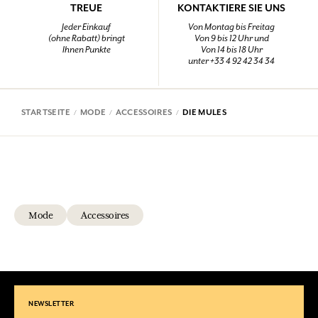
TREUE
KONTAKTIERE SIE UNS
Jeder Einkauf
Von Montag bis Freitag
(ohne Rabatt) bringt
Von 9 bis 12 Uhr und
Ihnen Punkte
Von 14 bis 18 Uhr
unter +33 4 92 42 34 34
STARTSEITE
MODE
ACCESSOIRES
DIE MULES
Mode
Accessoires
NEWSLETTER