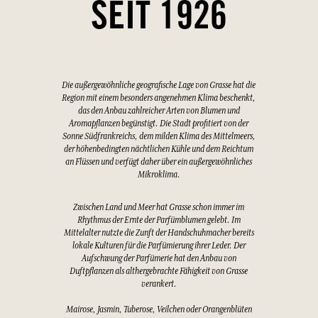
SEIT 1926
Die außergewöhnliche geografische Lage von Grasse hat die
Region mit einem besonders angenehmen Klima beschenkt,
das den Anbau zahlreicher Arten von Blumen und
Aromapflanzen begünstigt. Die Stadt profitiert von der
Sonne Südfrankreichs, dem milden Klima des Mittelmeers,
der höhenbedingten nächtlichen Kühle und dem Reichtum
an Flüssen und verfügt daher über ein außergewöhnliches
Mikroklima.
Zwischen Land und Meer hat Grasse schon immer im
Rhythmus der Ernte der Parfümblumen gelebt. Im
Mittelalter nutzte die Zunft der Handschuhmacher bereits
lokale Kulturen für die Parfümierung ihrer Leder. Der
Aufschwung der Parfümerie hat den Anbau von
Duftpflanzen als althergebrachte Fähigkeit von Grasse
verankert.
Mairose, Jasmin, Tuberose, Veilchen oder Orangenblüten