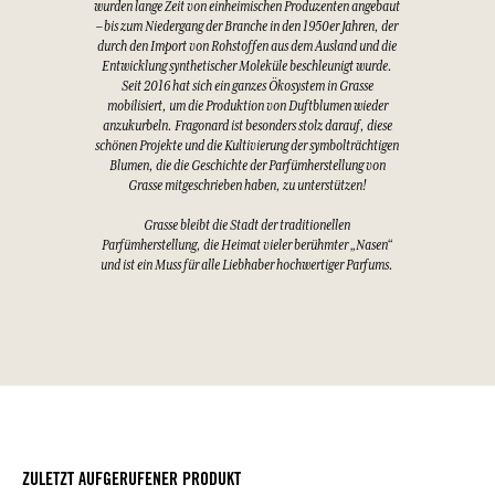
wurden lange Zeit von einheimischen Produzenten angebaut
– bis zum Niedergang der Branche in den 1950er Jahren, der
durch den Import von Rohstoffen aus dem Ausland und die
Entwicklung synthetischer Moleküle beschleunigt wurde.
Seit 2016 hat sich ein ganzes Ökosystem in Grasse
mobilisiert, um die Produktion von Duftblumen wieder
anzukurbeln. Fragonard ist besonders stolz darauf, diese
schönen Projekte und die Kultivierung der symbolträchtigen
Blumen, die die Geschichte der Parfümherstellung von
Grasse mitgeschrieben haben, zu unterstützen!
Grasse bleibt die Stadt der traditionellen
Parfümherstellung, die Heimat vieler berühmter „Nasen“
und ist ein Muss für alle Liebhaber hochwertiger Parfums.
ZULETZT AUFGERUFENER PRODUKT