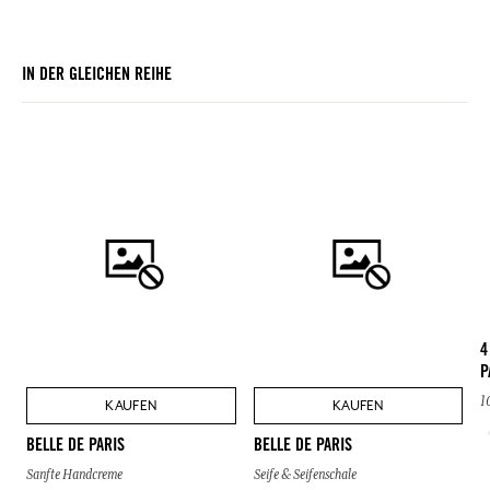
IN DER GLEICHEN REIHE
4
P
1
KAUFEN
KAUFEN
BELLE DE PARIS
BELLE DE PARIS
Sanfte Handcreme
Seife & Seifenschale