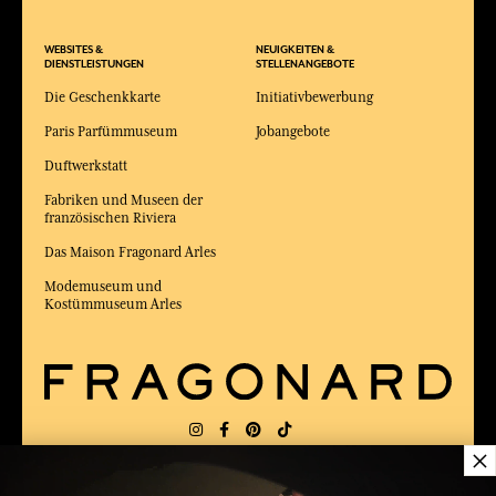
WEBSITES &
NEUIGKEITEN &
DIENSTLEISTUNGEN
STELLENANGEBOTE
Die Geschenkkarte
Initiativbewerbung
Paris Parfümmuseum
Jobangebote
Duftwerkstatt
Fabriken und Museen der
französischen Riviera
Das Maison Fragonard Arles
Modemuseum und
Kostümmuseum Arles
×
LIEFERUNG:
FR
SPRACHE:
DE