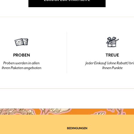
EINWÄHLEN
nd Geschenke.
nd Geschenke.
nd Geschenke.
nd Geschenke.
EINWÄHLEN
EINWÄHLEN
EINWÄHLEN
EINWÄHLEN
PROBEN
TREUE
Proben werden in allen
Jeder Einkauf (ohne Rabatt) br
Ihren Paketen angeboten
Ihnen Punkte
BEDINGUNGEN