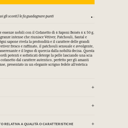
si gli sconti) le fa guadagnare punti
Consulta i nostri T&C
e essenze nobili con il Cofanetto di 4 Saponi Boisés 4 x 50 g,
agranze intense che riunisce Vétiver, Patchouli, Santal e
gni sapone rivela la profondità e il carattere delle grandi
vetiver fresco e raffinato, il patchouli sensuale e avvolgente,
asserenante e il legno di quercia dalla nobiltà decisa. Questa
ordi potenti e sofisticati deterge la pelle lasciando una scia
 cofanetto dal carattere autentico, perfetto per gli amanti
nse, presentato in un elegante scrigno fedele all’estetica
ATTO CON GLI OCCHI
dium Palm Kernelate, Aqua (Water), Parfum (Fragrance),
 RELATIVA A QUALITÀ O CARATTERISTICHE
Glycerin, Sodium Chloride, Tetrasodium Etidronate,