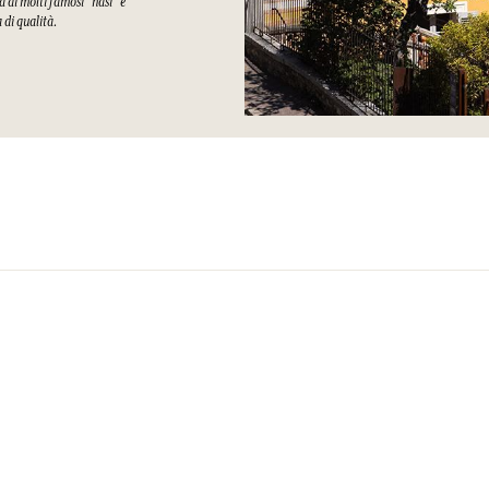
a di molti famosi “nasi” e
a di qualità.