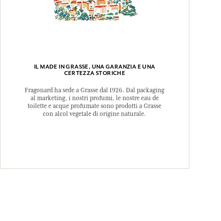
, Citral, CI 77007 (Ultramarines), CI 77289 (Chromium
CI 77891 (Titanium Dioxide).
sere oggetto di modifiche, si prega di conservare
rodotto acquistato.
IL MADE IN GRASSE, UNA GARANZIA E UNA
CERTEZZA STORICHE
Fragonard ha sede a Grasse dal 1926. Dal packaging
al marketing, i nostri profumi, le nostre eau de
toilette e acque profumate sono prodotti a Grasse
con alcol vegetale di origine naturale.