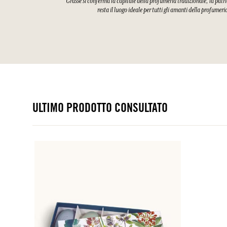
Grasse si conferma la capitale della profumeria tradizionale, la patri
resta il luogo ideale per tutti gli amanti della profumeri
ULTIMO PRODOTTO CONSULTATO