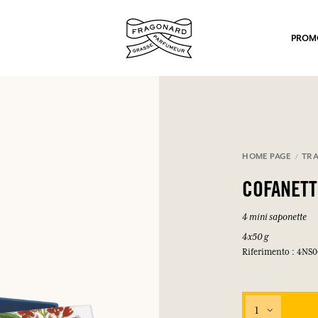
PROM
HOME PAGE
TRA
COFANETT
po.
4 mini saponette
4x50 g
Riferimento : 4NS0
1
mulare punti e ricevere regali.