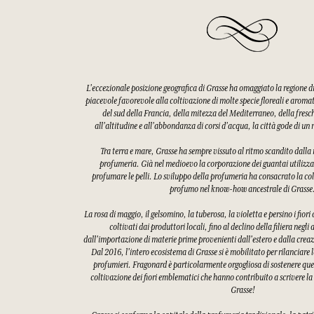
L'eccezionale posizione geografica di Grasse ha omaggiato la regione 
piacevole favorevole alla coltivazione di molte specie floreali e aroma
del sud della Francia, della mitezza del Mediterraneo, della fres
all'altitudine e all'abbondanza di corsi d'acqua, la città gode di u
Tra terra e mare, Grasse ha sempre vissuto al ritmo scandito dalla ra
profumeria. Già nel medioevo la corporazione dei guantai utilizzav
profumare le pelli. Lo sviluppo della profumeria ha consacrato la col
profumo nel know-how ancestrale di Grasse
La rosa di maggio, il gelsomino, la tuberosa, la violetta e persino i fiori
coltivati dai produttori locali, fino al declino della filiera negli
dall'importazione di materie prime provenienti dall'estero e dalla creaz
Dal 2016, l'intero ecosistema di Grasse si è mobilitato per rilanciare l
profumieri. Fragonard è particolarmente orgogliosa di sostenere quest
coltivazione dei fiori emblematici che hanno contribuito a scrivere la
Grasse!