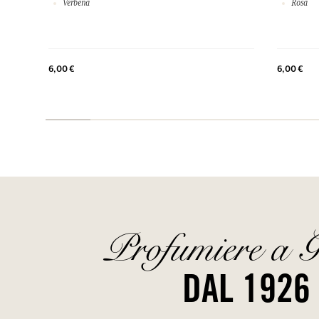
Verbena
Rosa
6,00 €
6,00 €
Profumiere a G
DAL 1926