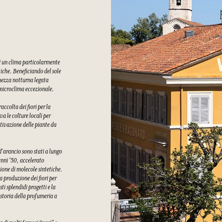
di un clima particolarmente
tiche. Beneficiando del sole
chezza notturna legata
n microclima eccezionale.
ccolta dei fiori per la
a le colture locali per
tivazione delle piante da
.
 d'arancio sono stati a lungo
 anni '50, accelerato
ione di molecole sintetiche.
a produzione dei fiori per
i splendidi progetti e la
 storia della profumeria a