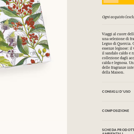
COLLEGARSI
orsati fino a 15 giorni
Ogni acquisto (esclu
mulare punti e ricevere regali.
mulare punti e ricevere regali.
mulare punti e ricevere regali.
mulare punti e ricevere regali.
Viaggi al cuore dell
COLLEGARSI
COLLEGARSI
COLLEGARSI
COLLEGARSI
una selezione di fr
Legno di Quercia. O
essenze legnose: il 
il sandalo caldo e r
collezione dagli acc
calda e legnosa. Un
delle fragranze inte
della Maison.
CONSIGLI D'USO
EVITARE IL CONT
COMPOSIZIONE
Vétiver
Sodium Palmate, So
SCHEDA PRODOTTO
Palm Kernel Acid, 
AMBIENTALI