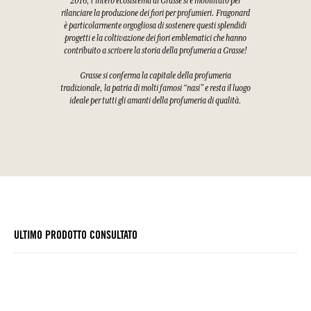
2016, l'intero ecosistema di Grasse si è mobilitato per
rilanciare la produzione dei fiori per profumieri. Fragonard
è particolarmente orgogliosa di sostenere questi splendidi
progetti e la coltivazione dei fiori emblematici che hanno
contribuito a scrivere la storia della profumeria a Grasse!
Grasse si conferma la capitale della profumeria
tradizionale, la patria di molti famosi “nasi” e resta il luogo
ideale per tutti gli amanti della profumeria di qualità.
ULTIMO PRODOTTO CONSULTATO