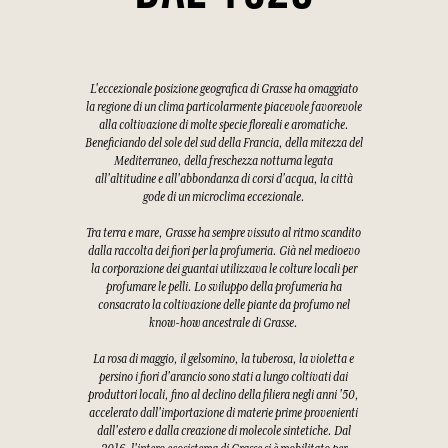
L'eccezionale posizione geografica di Grasse ha omaggiato
la regione di un clima particolarmente piacevole favorevole
alla coltivazione di molte specie floreali e aromatiche.
Beneficiando del sole del sud della Francia, della mitezza del
Mediterraneo, della freschezza notturna legata
all'altitudine e all'abbondanza di corsi d'acqua, la città
gode di un microclima eccezionale.
Tra terra e mare, Grasse ha sempre vissuto al ritmo scandito
dalla raccolta dei fiori per la profumeria. Già nel medioevo
la corporazione dei guantai utilizzava le colture locali per
profumare le pelli. Lo sviluppo della profumeria ha
consacrato la coltivazione delle piante da profumo nel
know-how ancestrale di Grasse.
La rosa di maggio, il gelsomino, la tuberosa, la violetta e
persino i fiori d'arancio sono stati a lungo coltivati dai
produttori locali, fino al declino della filiera negli anni '50,
accelerato dall'importazione di materie prime provenienti
dall'estero e dalla creazione di molecole sintetiche. Dal