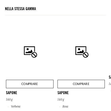
NELLA STESSA GAMMA
S
COMPRARE
COMPRARE
1
SAPONE
SAPONE
140 g
140 g
Verbena
Rosa