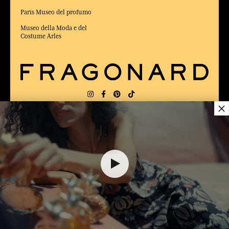
Paris Museo del profumo
Museo della Moda e del
Costume Arles
×
CONSEGNA:
FR
LINGUA:
IT
6,00 €
ELETTO MIGLIOR SITO DI COMMERCIO
Online 2025 dalla rivista Capital
AGGIUNGERE AL CARRELLO
1