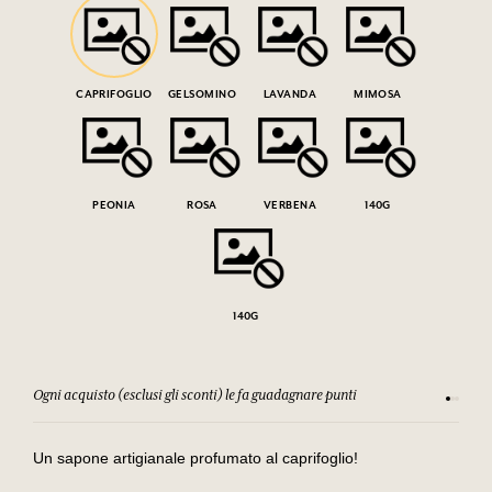
CAPRIFOGLIO
GELSOMINO
LAVANDA
MIMOSA
PEONIA
ROSA
VERBENA
140G
140G
Ogni acquisto (esclusi gli sconti) le fa guadagnare punti
Consulta
Un sapone artigianale profumato al caprifoglio!