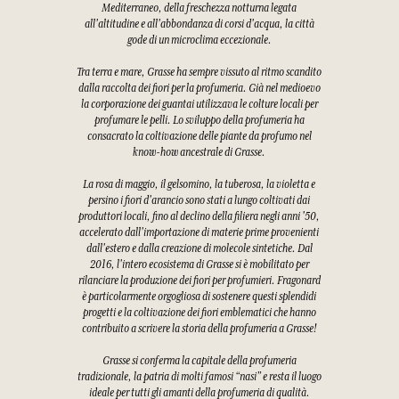
Mediterraneo, della freschezza notturna legata
all'altitudine e all'abbondanza di corsi d'acqua, la città
gode di un microclima eccezionale.
Tra terra e mare, Grasse ha sempre vissuto al ritmo scandito
dalla raccolta dei fiori per la profumeria. Già nel medioevo
la corporazione dei guantai utilizzava le colture locali per
profumare le pelli. Lo sviluppo della profumeria ha
consacrato la coltivazione delle piante da profumo nel
know-how ancestrale di Grasse.
La rosa di maggio, il gelsomino, la tuberosa, la violetta e
persino i fiori d'arancio sono stati a lungo coltivati dai
produttori locali, fino al declino della filiera negli anni '50,
accelerato dall'importazione di materie prime provenienti
dall'estero e dalla creazione di molecole sintetiche. Dal
2016, l'intero ecosistema di Grasse si è mobilitato per
rilanciare la produzione dei fiori per profumieri. Fragonard
è particolarmente orgogliosa di sostenere questi splendidi
progetti e la coltivazione dei fiori emblematici che hanno
contribuito a scrivere la storia della profumeria a Grasse!
Grasse si conferma la capitale della profumeria
tradizionale, la patria di molti famosi “nasi” e resta il luogo
ideale per tutti gli amanti della profumeria di qualità.