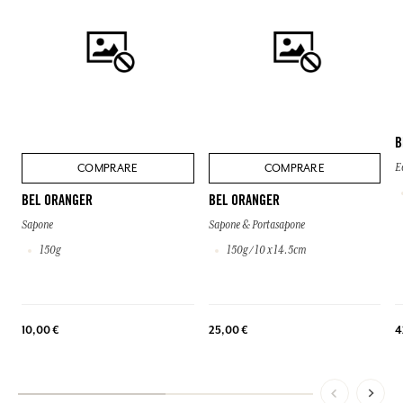
B
COMPRARE
COMPRARE
E
BEL ORANGER
BEL ORANGER
Sapone
Sapone & Portasapone
150g
150g / 10 x 14.5cm
4
10,00 €
25,00 €