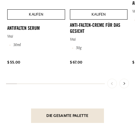
A
V
KAUFEN
KAUFEN
ANTI-FALTEN-CREME FÜR DAS
ANTIFALTEN SERUM
GESICHT
Vrai
Vrai
30ml
50g
$ 55.00
$ 67.00
$
DIE GESAMTE PALETTE