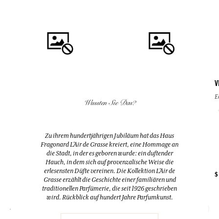
V
E
Wussten Sie Das?
KAUFEN
KAUFEN
GRAIN DE SOLEIL
BEAU GOSSE
Zu ihrem hundertjährigen Jubiläum hat das Haus
Eau de Parfum
Eau de toilette
Fragonard L’Air de Grasse kreiert, eine Hommage an
50ml
200ml
die Stadt, in der es geboren wurde: ein duftender
Hauch, in dem sich auf provenzalische Weise die
erlesensten Düfte vereinen. Die Kollektion L’Air de
$
$ 74.00
$ 95.00
Grasse erzählt die Geschichte einer familiären und
traditionellen Parfümerie, die seit 1926 geschrieben
wird. Rückblick auf hundert Jahre Parfumkunst.