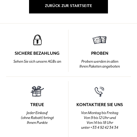
ZURÜCK ZUR STARTSEITE
SICHERE BEZAHLUNG
PROBEN
Sehen Sie sich unsere AGBs an
Proben werden in allen
Ihren Paketen angeboten
TREUE
KONTAKTIERE SIE UNS
Jeder Einkauf
Von Montag bis Freitag
(ohne Rabatt) bringt
Von 9 bis 12 Uhr und
Ihnen Punkte
Von 14 bis 18 Uhr
unter +33 4 92 42 34 34