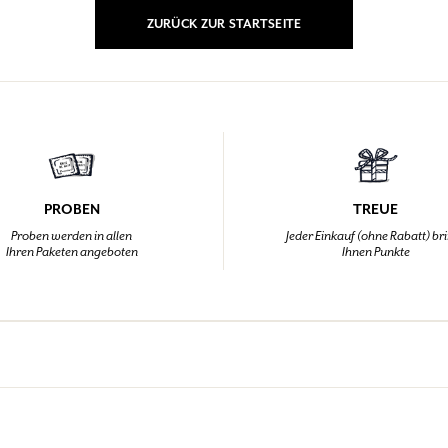
ZURÜCK ZUR STARTSEITE
EINWÄHLEN
nd Geschenke.
nd Geschenke.
nd Geschenke.
nd Geschenke.
EINWÄHLEN
EINWÄHLEN
EINWÄHLEN
EINWÄHLEN
PROBEN
TREUE
Proben werden in allen
Jeder Einkauf (ohne Rabatt) br
Ihren Paketen angeboten
Ihnen Punkte