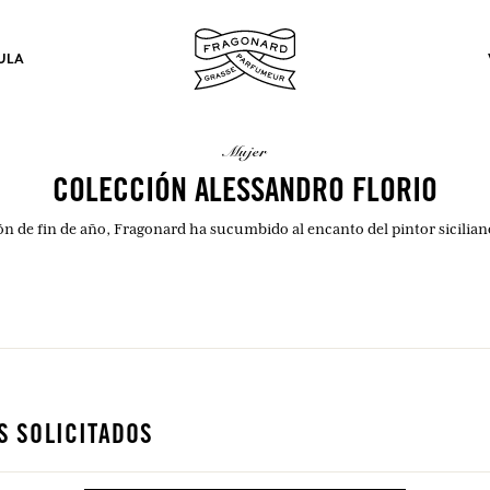
ULA
mujer
COLECCIÓN ALESSANDRO FLORIO
ón de fin de año, Fragonard ha sucumbido al encanto del pintor sicilian
los.
INICIAR SESIÓN
INICIAR SESIÓN
INICIAR SESIÓN
INICIAR SESIÓN
S SOLICITADOS