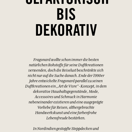
OLFAKTORISCH
BIS
DEKORATIV
Fragonard wollte schon immer die besten
natürlichen Rohstoffe für seine Duftkreationen
verwenden, doch die Reiselust beschränkte sich
nicht nur auf die Suche danach. Ende der 1990er
Jahre entwickelte Fragonard parallel zu seinen
Duftkreationen ein „Art de Vivre“-Konzept, in dem
dekorative Haushaltsgegenstände, Mode,
Accessoires und Schmuck in Harmonie
nebeneinander existieren und eine ausgeprägte
Vorliebe für Reisen, althergebrachte
Handwerkskunst und eine farbenfrohe
Lebensfreude bestärken.
In Nordindien gestopfte Steppdecken und