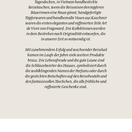
Tagesdecken, in Vietnam handbestickte
Reisetaschen, wenn die Reissaison den tapferen
Bäuerinnen eine Pause gönnt, handgefertigte
Töpferwaren und handbemalte Vasen aus Kaschmir
waren die ersten eleganten und raffinierten Teile Art
de Vivre von Fragonard. Die Kollektionen werden
in dem Bestreben nach Originalität entworfen, die
in unserer Zeit so notwendig ist.
Mit zunehmendem Erfolg und wachsender Reiselust
kamen im Laufe der Jahre viele weitere Produkte
hinzu. Die Lebensfreude und die gute Laune sind
die Schlüsselwörter des Hauses, symbolisiert durch
die wohlklingenden Namen der Parfums oder durch
die gestickten Botschaften auf den Reisebeuteln und
den fantasievollen Täschchen, die alle fröhliche und
raffinierte Geschenke sind.