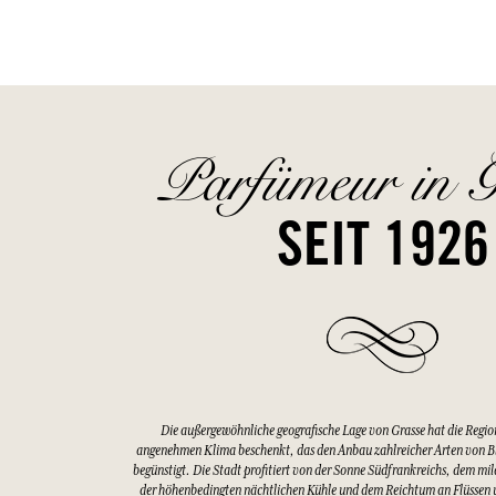
Parfümeur in G
SEIT 1926
Die außergewöhnliche geografische Lage von Grasse hat die Regio
angenehmen Klima beschenkt, das den Anbau zahlreicher Arten von 
begünstigt. Die Stadt profitiert von der Sonne Südfrankreichs, dem mi
der höhenbedingten nächtlichen Kühle und dem Reichtum an Flüssen u