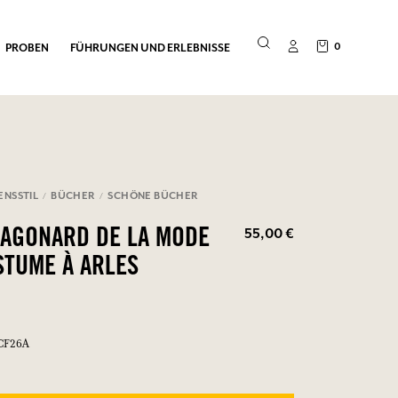
0
PROBEN
FÜHRUNGEN UND ERLEBNISSE
ENSSTIL
BÜCHER
SCHÖNE BÜCHER
55,00 €
AGONARD DE LA MODE
STUME À ARLES
CF26A