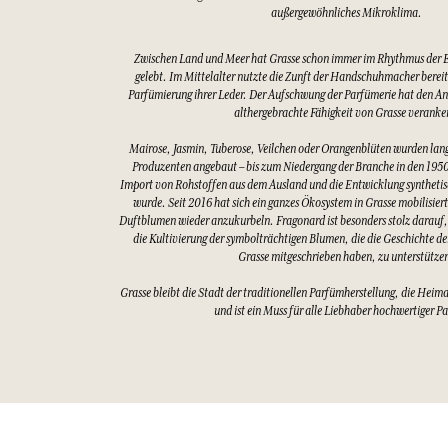
außergewöhnliches Mikroklima.
Zwischen Land und Meer hat Grasse schon immer im Rhythmus der 
gelebt. Im Mittelalter nutzte die Zunft der Handschuhmacher bereits
Parfümierung ihrer Leder. Der Aufschwung der Parfümerie hat den An
althergebrachte Fähigkeit von Grasse veranke
Mairose, Jasmin, Tuberose, Veilchen oder Orangenblüten wurden lang
Produzenten angebaut – bis zum Niedergang der Branche in den 1950
Import von Rohstoffen aus dem Ausland und die Entwicklung synthetis
wurde. Seit 2016 hat sich ein ganzes Ökosystem in Grasse mobilisier
Duftblumen wieder anzukurbeln. Fragonard ist besonders stolz darauf,
die Kultivierung der symbolträchtigen Blumen, die die Geschichte d
Grasse mitgeschrieben haben, zu unterstütze
Grasse bleibt die Stadt der traditionellen Parfümherstellung, die Heim
und ist ein Muss für alle Liebhaber hochwertiger P