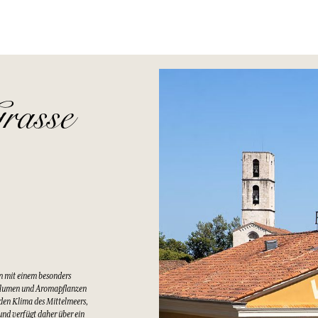
rasse
n mit einem besonders
Blumen und Aromapflanzen
lden Klima des Mittelmeers,
nd verfügt daher über ein