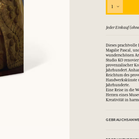
1
EINWÄHLEN
ld zurück, bis zu 15 Tage
Jeder Einkauf (ohne
nd Geschenke.
nd Geschenke.
nd Geschenke.
nd Geschenke.
EINWÄHLEN
EINWÄHLEN
EINWÄHLEN
EINWÄHLEN
Dieses prachtvolle
Magalie Pascal, un
wunderschönen Arl
Studio KO renovie
provenzalischer K
Jahrhundert.Anhan
Reichtum des prove
Handwerkskünste u
Jahrhunderte.
Eine Reise in die 
Herzen eines Museu
Kreativität in har
GEBRAUCHSANWE
.