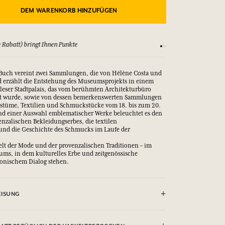
DEM WARENKORB HINZUFÜGEN
 Rabatt) bringt Ihnen Punkte
Sehen Sie sich unsere
 Buch vereint zwei Sammlungen, die von Hélène Costa und
d erzählt die Entstehung des Museumsprojekts in einem
eser Stadtpalais, das vom berühmten Architekturbüro
rt wurde, sowie von dessen bemerkenswerten Sammlungen
ostüme, Textilien und Schmuckstücke vom 18. bis zum 20.
d einer Auswahl emblematischer Werke beleuchtet es den
nzalischen Bekleidungserbes, die textilen
nd die Geschichte des Schmucks im Laufe der
Welt der Mode und der provenzalischen Traditionen – im
ms, in dem kulturelles Erbe und zeitgenössische
monischem Dialog stehen.
ISUNG