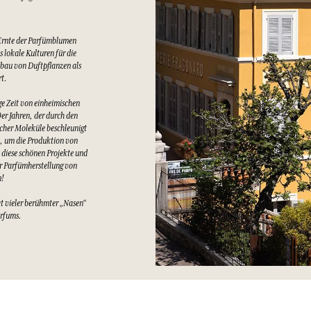
Ernte der Parfümblumen
 lokale Kulturen für die
bau von Duftpflanzen als
rt.
e Zeit von einheimischen
er Jahren, der durch den
cher Moleküle beschleunigt
t, um die Produktion von
 diese schönen Projekte und
er Parfümherstellung von
n!
at vieler berühmter „Nasen“
arfums.