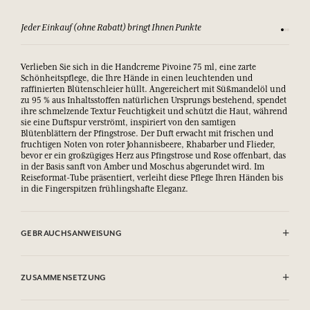
Jeder Einkauf (ohne Rabatt) bringt Ihnen Punkte
Sehen Si
Verlieben Sie sich in die Handcreme Pivoine 75 ml, eine zarte
Schönheitspflege, die Ihre Hände in einen leuchtenden und
raffinierten Blütenschleier hüllt. Angereichert mit Süßmandelöl und
zu 95 % aus Inhaltsstoffen natürlichen Ursprungs bestehend, spendet
ihre schmelzende Textur Feuchtigkeit und schützt die Haut, während
sie eine Duftspur verströmt, inspiriert von den samtigen
Blütenblättern der Pfingstrose. Der Duft erwacht mit frischen und
fruchtigen Noten von roter Johannisbeere, Rhabarber und Flieder,
bevor er ein großzügiges Herz aus Pfingstrose und Rose offenbart, das
in der Basis sanft von Amber und Moschus abgerundet wird. Im
Reiseformat-Tube präsentiert, verleiht diese Pflege Ihren Händen bis
in die Fingerspitzen frühlingshafte Eleganz.
GEBRAUCHSANWEISUNG
.
ZUSAMMENSETZUNG
Aqua (Water), Glycerin, Caprylic/Capric Triglyceride, Polyglyceryl-6