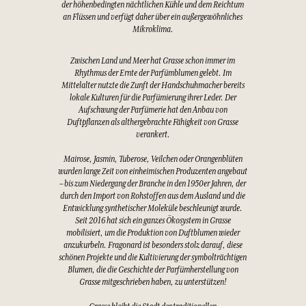
der höhenbedingten nächtlichen Kühle und dem Reichtum
an Flüssen und verfügt daher über ein außergewöhnliches
Mikroklima.
Zwischen Land und Meer hat Grasse schon immer im
Rhythmus der Ernte der Parfümblumen gelebt. Im
Mittelalter nutzte die Zunft der Handschuhmacher bereits
lokale Kulturen für die Parfümierung ihrer Leder. Der
Aufschwung der Parfümerie hat den Anbau von
Duftpflanzen als althergebrachte Fähigkeit von Grasse
verankert.
Mairose, Jasmin, Tuberose, Veilchen oder Orangenblüten
wurden lange Zeit von einheimischen Produzenten angebaut
– bis zum Niedergang der Branche in den 1950er Jahren, der
durch den Import von Rohstoffen aus dem Ausland und die
Entwicklung synthetischer Moleküle beschleunigt wurde.
Seit 2016 hat sich ein ganzes Ökosystem in Grasse
mobilisiert, um die Produktion von Duftblumen wieder
anzukurbeln. Fragonard ist besonders stolz darauf, diese
schönen Projekte und die Kultivierung der symbolträchtigen
Blumen, die die Geschichte der Parfümherstellung von
Grasse mitgeschrieben haben, zu unterstützen!