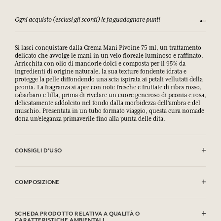
Ogni acquisto (esclusi gli sconti) le fa guadagnare punti
Consulta
Si lasci conquistare dalla Crema Mani Pivoine 75 ml, un trattamento
delicato che avvolge le mani in un velo floreale luminoso e raffinato.
Arricchita con olio di mandorle dolci e composta per il 95% da
ingredienti di origine naturale, la sua texture fondente idrata e
protegge la pelle diffondendo una scia ispirata ai petali vellutati della
peonia. La fragranza si apre con note fresche e fruttate di ribes rosso,
rabarbaro e lillà, prima di rivelare un cuore generoso di peonia e rosa,
delicatamente addolcito nel fondo dalla morbidezza dell’ambra e del
muschio. Presentata in un tubo formato viaggio, questa cura nomade
dona un’eleganza primaverile fino alla punta delle dita.
CONSIGLI D'USO
.
COMPOSIZIONE
Aqua (Water), Glycerin, Caprylic/Capric Triglyceride, Polyglyceryl-6
Distearate, Parfum (Fragrance), Decyl Oleate, Glyceryl Stearate SE,
SCHEDA PRODOTTO RELATIVA A QUALITÀ O
Palmitic Acid, Stearic Acid, Oryza Sativa (Rice) Starch,
CARATTERISTICHE AMBIENTALI