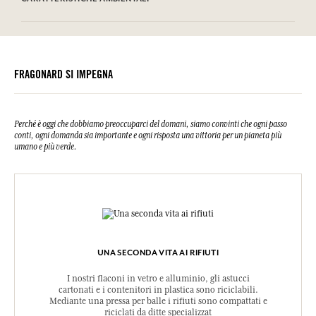
Microcrystalline Cellulose, Prunus Amygdalus Dulcis (Sweet Almond)
Oil, Aloe Barbadensis Leaf Powder, Cetyl Alcohol, Xanthan Gum,
Tabella informativa
Potassium Sorbate, Sodium Benzoate, Sodium Stearoyl Glutamate,
Si prega di consultare le qualità o le caratteristiche ambientali
Tocopherol, Helianthus Annuus (Sunflower) Seed Oil, Cellulose
clic qui
facendo
.
Gum, Citric Acid, Hydrogenated Palm Glycerides Citrate,
Hexamethylindanopyran, Tetramethyl Acetyloctahydronaphthalenes,
FRAGONARD SI IMPEGNA
Hexyl Cinnamal, Linalyl Acetate, Citronellol, Alpha-isomethyl
Ionone, Rose Ketones.
Questa lista può essere oggetto di modifiche, si prega di conservare
l'imballaggio del prodotto acquistato.
Perché è oggi che dobbiamo preoccuparci del domani, siamo convinti che ogni passo
conti, ogni domanda sia importante e ogni risposta una vittoria per un pianeta più
umano e più verde.
UNA SECONDA VITA AI RIFIUTI
I nostri flaconi in vetro e alluminio, gli astucci
cartonati e i contenitori in plastica sono riciclabili.
Mediante una pressa per balle i rifiuti sono compattati e
riciclati da ditte specializzat