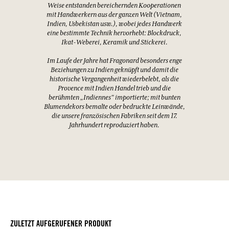
lokaler Handwerkskunst verbinden. Auf diese
Weise entstanden bereichernden Kooperationen
mit Handwerkern aus der ganzen Welt (Vietnam,
Indien, Usbekistan usw.), wobei jedes Handwerk
eine bestimmte Technik hervorhebt: Blockdruck,
Ikat-Weberei, Keramik und Stickerei.
Im Laufe der Jahre hat Fragonard besonders enge
Beziehungen zu Indien geknüpft und damit die
historische Vergangenheit wiederbelebt, als die
Provence mit Indien Handel trieb und die
berühmten „Indiennes“ importierte; mit bunten
Blumendekors bemalte oder bedruckte Leinwände,
die unsere französischen Fabriken seit dem 17.
Jahrhundert reproduziert haben.