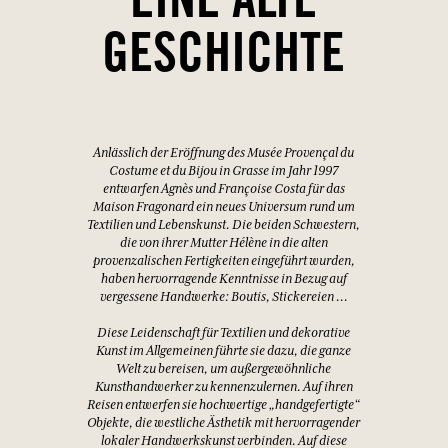
EINE ALTE
GESCHICHTE
Anlässlich der Eröffnung des Musée Provençal du
Costume et du Bijou in Grasse im Jahr 1997
entwarfen Agnès und Françoise Costa für das
Maison Fragonard ein neues Universum rund um
Textilien und Lebenskunst. Die beiden Schwestern,
die von ihrer Mutter Hélène in die alten
provenzalischen Fertigkeiten eingeführt wurden,
haben hervorragende Kenntnisse in Bezug auf
vergessene Handwerke: Boutis, Stickereien …
Diese Leidenschaft für Textilien und dekorative
Kunst im Allgemeinen führte sie dazu, die ganze
Welt zu bereisen, um außergewöhnliche
Kunsthandwerker zu kennenzulernen. Auf ihren
Reisen entwerfen sie hochwertige „handgefertigte“
Objekte, die westliche Ästhetik mit hervorragender