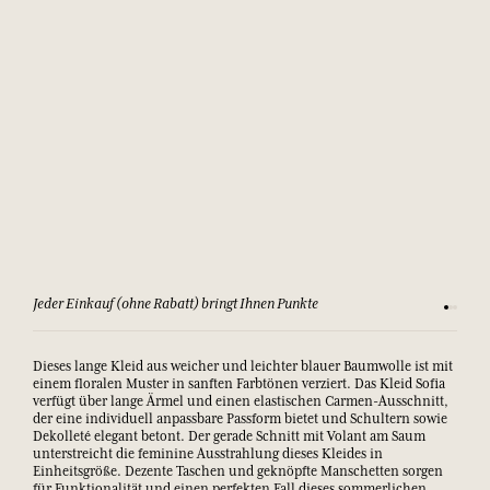
Jeder Einkauf (ohne Rabatt) bringt Ihnen Punkte
Sehen Si
Dieses lange Kleid aus weicher und leichter blauer Baumwolle ist mit
einem floralen Muster in sanften Farbtönen verziert. Das Kleid Sofia
verfügt über lange Ärmel und einen elastischen Carmen-Ausschnitt,
der eine individuell anpassbare Passform bietet und Schultern sowie
Dekolleté elegant betont. Der gerade Schnitt mit Volant am Saum
unterstreicht die feminine Ausstrahlung dieses Kleides in
Einheitsgröße. Dezente Taschen und geknöpfte Manschetten sorgen
für Funktionalität und einen perfekten Fall dieses sommerlichen
Kleides. Die Einheitsgröße passt je nach gewünschtem Style
unterschiedlichen Figurtypen (von 36 bis 44)