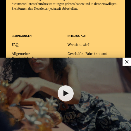
Sie Ihre Zustimmung, E-Mails von Fragonard zu erhalten und bestätigen, dass
Sie unsere Datenschutzbestimmungen gelesen haben und in diese einwilligen.
Sie können den Newsletter jederzeit abbestellen.
BEDINGUNGEN
IN BEZUG AUF
FAQ
Wer sind wir?
Allgemeine
Geschäfte, Fabriken und
×
Geschäftsbedingungen
Museen
Nutzungsbedingungen
Events
Nutzungsbedingungen für
Podcast
Geschenkkarte
Katalog
Datenschutzerklärung
Kontaktieren Sie uns
Cookie Verwaltung
110,00 €
DEM WARENKORB HINZUFÜGEN