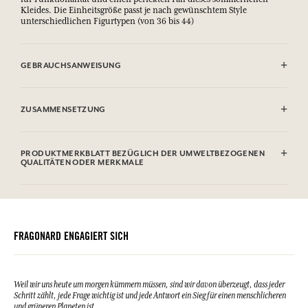
GEBRAUCHSANWEISUNG
Maschinenwaschbar (30°)
ZUSAMMENSETZUNG
100% baumwolle
PRODUKTMERKBLATT BEZÜGLICH DER UMWELTBEZOGENEN
QUALITÄTEN ODER MERKMALE
FRAGONARD ENGAGIERT SICH
Weil wir uns heute um morgen kümmern müssen, sind wir davon überzeugt, dass jeder
Schritt zählt, jede Frage wichtig ist und jede Antwort ein Sieg für einen menschlicheren
und grüneren Planeten ist.
.