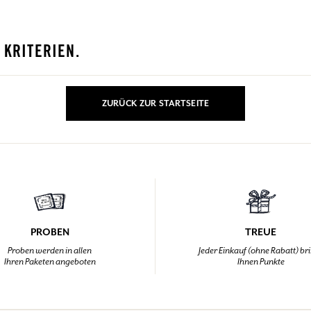
EINWÄHLEN
 KRITERIEN.
nd Geschenke.
nd Geschenke.
nd Geschenke.
nd Geschenke.
EINWÄHLEN
EINWÄHLEN
EINWÄHLEN
EINWÄHLEN
ZURÜCK ZUR STARTSEITE
PROBEN
TREUE
Proben werden in allen
Jeder Einkauf (ohne Rabatt) br
Ihren Paketen angeboten
Ihnen Punkte