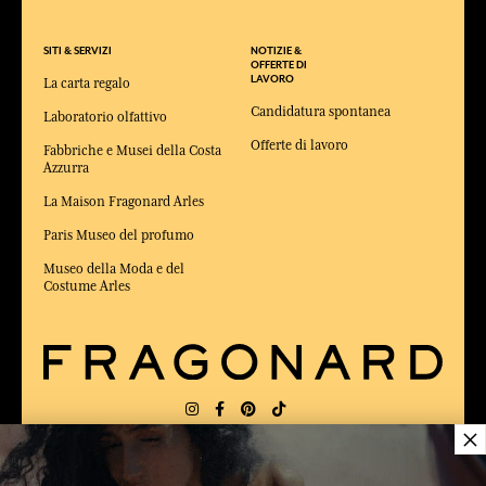
SITI & SERVIZI
NOTIZIE &
OFFERTE DI
LAVORO
La carta regalo
Candidatura spontanea
Laboratorio olfattivo
Offerte di lavoro
Fabbriche e Musei della Costa
Azzurra
La Maison Fragonard Arles
Paris Museo del profumo
Museo della Moda e del
Costume Arles
×
CONSEGNA:
US
LINGUA:
IT