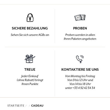
SICHERE BEZAHLUNG
PROBEN
Sehen Sie sich unsere AGBs an
Proben werden in allen
Ihren Paketen angeboten
TREUE
KONTAKTIERE SIE UNS
Jeder Einkauf
Von Montag bis Freitag
(ohne Rabatt) bringt
Von 9 bis 12 Uhr und
Ihnen Punkte
Von 14 bis 18 Uhr
unter +33 4 92 42 34 34
STARTSEITE
CADEAU