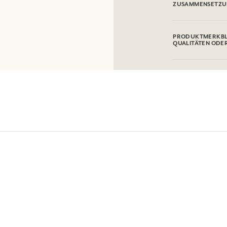
ZUSAMMENSETZ
100 % baumwolle
PRODUKTMERKBL
QUALITÄTEN ODE