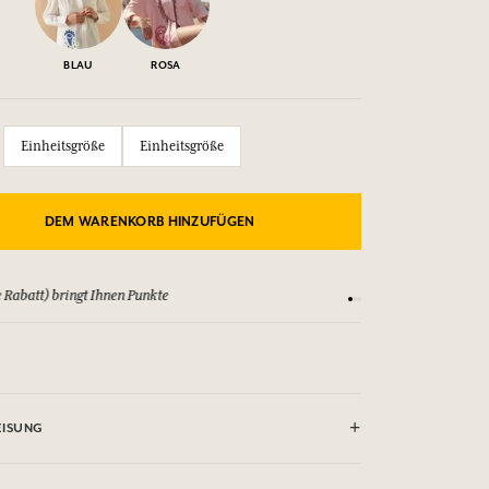
BLAU
ROSA
Einheitsgröße
Einheitsgröße
DEM WARENKORB HINZUFÜGEN
 Rabatt) bringt Ihnen Punkte
Sehen Sie sich unsere
ISUNG
 (30°)