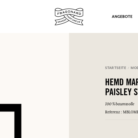
ANGEBOTE
STARTSEITE
MO
ation
HEMD MAR
PAISLEY 
100 % baumwolle
Referenz : MBLOM
nd Geschenke.