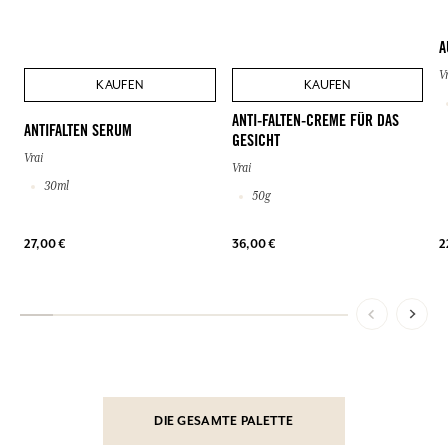
A
V
KAUFEN
KAUFEN
ANTI-FALTEN-CREME FÜR DAS
ANTIFALTEN SERUM
GESICHT
Vrai
Vrai
30ml
50g
27,00 €
36,00 €
2
DIE GESAMTE PALETTE