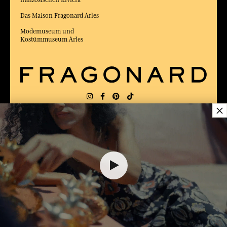
Das Maison Fragonard Arles
Modemuseum und
Kostümmuseum Arles
×
LIEFERUNG:
FR
SPRACHE:
DE
ZUM BESTEN ONLINE-COMMERCE-SITE
2025 vom Magazin Capital gewählt