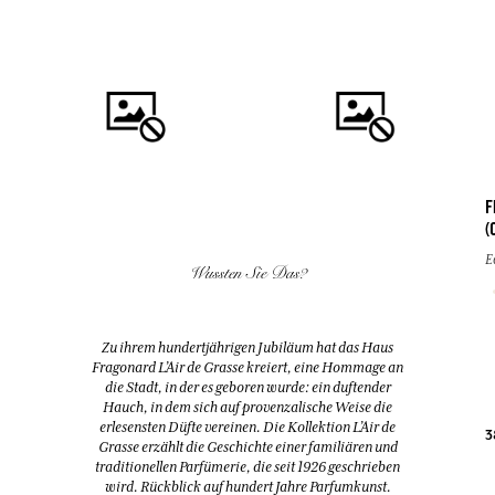
F
(
KAUFEN
KAUFEN
E
Wussten Sie Das?
FLEUR D'ORANGER
EAU DES VACANCES
(ORANGENBLÜTE)
Eau de toilette
Zu ihrem hundertjährigen Jubiläum hat das Haus
Duftspender & 10 Stäbchen
Fragonard L’Air de Grasse kreiert, eine Hommage an
200ml
200ml
die Stadt, in der es geboren wurde: ein duftender
Hauch, in dem sich auf provenzalische Weise die
erlesensten Düfte vereinen. Die Kollektion L’Air de
38,00 €
52,00 €
3
Grasse erzählt die Geschichte einer familiären und
traditionellen Parfümerie, die seit 1926 geschrieben
wird. Rückblick auf hundert Jahre Parfumkunst.