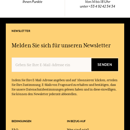
Ihnen Punkte
Von 14 bis 18 Uhr
unter +33 4 92 42 34 34
NEWSLETTER
Melden Sie sich für unseren Newsletter
SENDEN
Indem Sie Ihre E-Mail-Adresse angeben und auf 'Abonnieren' klicken, erteilen
Sie Ihre Zustimmung, E-Mails von Fragonard zu erhalten und bestätigen, dass
Sie unsere Datenschutzbestimmungen gelesen haben und in diese einwilligen.
Sie können den Newsletter jederzeit abbestellen.
BEDINGUNGEN
IN BEZUG AUF
FAQ
Wer sind wir?