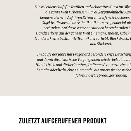
Die Provence
Indien
EINE ALTE GESC
Anlässlich der Eröffnung des Musée Provençal du Costume et
Jahr 1997 entwarfen Agnès und Françoise Costa für das Mais
Universum rund um Textilien und Lebenskunst. Die beiden Sc
Mutter Hélène in die alten provenzalischen Fertigkeiten ei
hervorragende Kenntnisse in Bezug auf vergessene Handwerk
…
Diese Leidenschaft für Textilien und dekorative Kunst im Allg
die ganze Welt zu bereisen, um außergewöhnliche Ku
kennenzulernen. Auf ihren Reisen entwerfen sie hochwert
Objekte, die westliche Ästhetik mit hervorragender lok