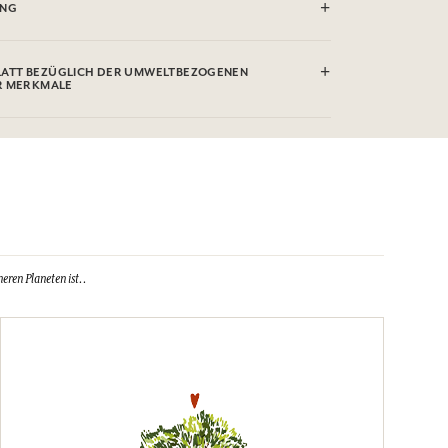
e verleiht dem Gesamtbild eine romantische Note. Ein zartes
nheitsgrößenstück, das auf die Reinheit von Weiß setzt, um
rahlen zu bringen.
ISUNG
 (30°)
UNG
ATT BEZÜGLICH DER UMWELTBEZOGENEN
R MERKMALE
eren Planeten ist.
.