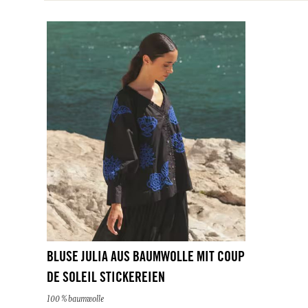
verbinden. Auf diese Weise entstanden bereichernden 
Handwerkern aus der ganzen Welt (Vietnam, Indien, Usbekis
Handwerk eine bestimmte Technik hervorhebt: Blockdruck,
und Stickerei.
Im Laufe der Jahre hat Fragonard besonders enge Beziehung
und damit die historische Vergangenheit wiederbelebt, als d
Handel trieb und die berühmten „Indiennes“ importierte; m
bemalte oder bedruckte Leinwände, die unsere französischen
Jahrhundert reproduziert haben.
ZULETZT AUFGERUFENER PRODUKT