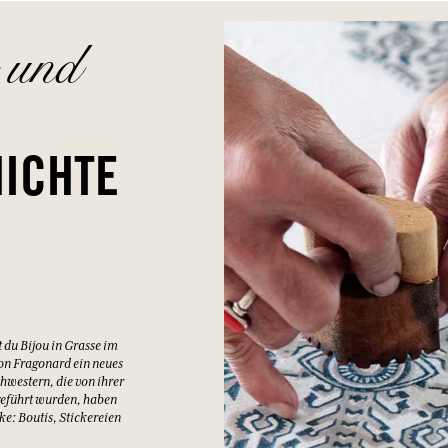
ARIO AUS BAUMWOLLE MIT
BLUSE MAYANKA FLEUR D
 STICKEREI
100 % baumwolle
wolle
Weiss / T1
inheitsgröße
85,00 €