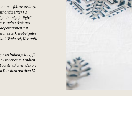
 und
HICHTE
 du Bijou in Grasse im
on Fragonard ein neues
hwestern, die von ihrer
ngeführt wurden, haben
e: Boutis, Stickereien
emeinen führte sie dazu,
nsthandwerker zu
ige „handgefertigte“
aler Handwerkskunst