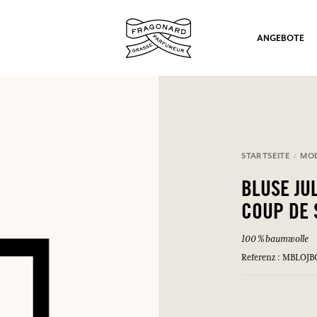
ANGEBOTE
STARTSEITE
MO
ation
BLUSE JU
COUP DE 
100% baumwolle
Weiss
Referenz : MBLOJ
nd Geschenke.