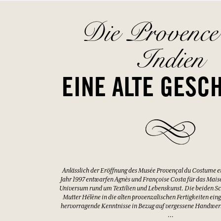
IN DER GLEICHEN REIHE
HEMD MARIO AUS BAUMWOLLE MIT
HEMD M
PAISLEY STICKEREI
PAISLEY
100 % baumwolle
100 % baum
Blau / Einheitsgröße
Rosa / E
80,00 €
80,00 €