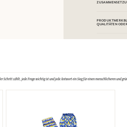
geraffte Knopfleist
und zeitgemäßes Ei
den Sommer zum St
GEBRAUCHSANWE
Maschinenwaschbar
ZUSAMMENSETZ
100% baumwolle
PRODUKTMERKBL
QUALITÄTEN ODE
Schritt zählt, jede Frage wichtig ist und jede Antwort ein Sieg für einen menschlicheren und grün