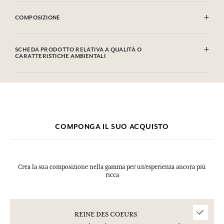
INFIAMMABILE: non vaporizzare verso una fiamma.
COMPOSIZIONE
Alcohol denat. (SD Alcohol 39C), Parfum (Fragrance), Aqua (Water),
Linalool, Limonene, Citronellol, Alpha-Isomethyl Ionone,
SCHEDA PRODOTTO RELATIVA A QUALITÀ O
Coumarin, Citral, Geraniol. Questa lista può essere oggetto di
CARATTERISTICHE AMBIENTALI
modifiche, si prega di conservare l'imballaggio del prodotto
acquistato.
Tabella informativa
Si prega di consultare le qualità o le caratteristiche ambientali
clic qui
facendo
.
COMPONGA IL SUO ACQUISTO
Crea la sua composizione nella gamma per un’esperienza ancora più
ricca
REINE DES COEURS