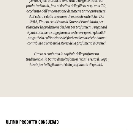
persino i fiori d'arancio sono stati a lungo coltivati dai
produttori locali, fino al declino della filiera negli anni '50,
accelerato dall'importazione di materie prime provenienti
dall'estero e dalla creazione di molecole sintetiche. Dal
2016, l'intero ecosistema di Grasse si è mobilitato per
rilanciare la produzione dei fiori per profumieri. Fragonard
è particolarmente orgogliosa di sostenere questi splendidi
progetti e la coltivazione dei fiori emblematici che hanno
contribuito a scrivere la storia della profumeria a Grasse!
Grasse si conferma la capitale della profumeria
tradizionale, la patria di molti famosi “nasi” e resta il luogo
ideale per tutti gli amanti della profumeria di qualità.
ULTIMO PRODOTTO CONSULTATO