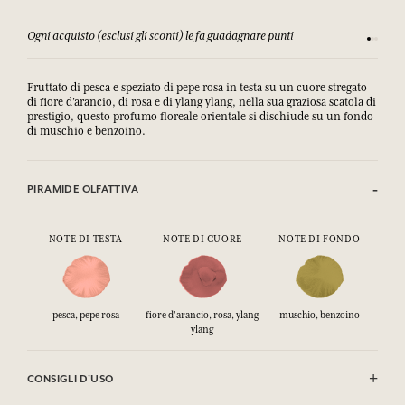
Ogni acquisto (esclusi gli sconti) le fa guadagnare punti
Consulta
Fruttato di pesca e speziato di pepe rosa in testa su un cuore stregato
di fiore d’arancio, di rosa e di ylang ylang,
nella sua graziosa scatola di 
prestigio, 
questo profumo floreale orientale si dischiude su un fondo
di muschio e benzoino.
PIRAMIDE OLFATTIVA
NOTE DI TESTA
NOTE DI CUORE
NOTE DI FONDO
pesca, pepe rosa
fiore d'arancio, rosa, ylang
muschio, benzoino
ylang
CONSIGLI D'USO