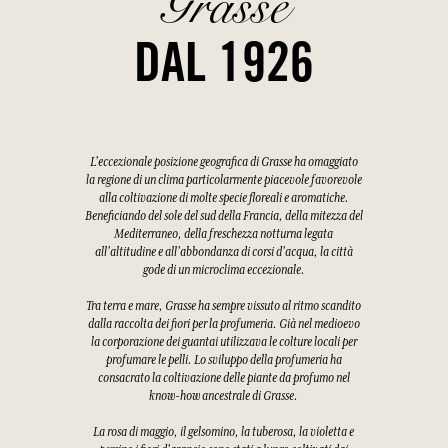
Grasse
DAL 1926
L'eccezionale posizione geografica di Grasse ha omaggiato
la regione di un clima particolarmente piacevole favorevole
alla coltivazione di molte specie floreali e aromatiche.
Beneficiando del sole del sud della Francia, della mitezza del
Mediterraneo, della freschezza notturna legata
all'altitudine e all'abbondanza di corsi d'acqua, la città
gode di un microclima eccezionale.
Tra terra e mare, Grasse ha sempre vissuto al ritmo scandito
dalla raccolta dei fiori per la profumeria. Già nel medioevo
la corporazione dei guantai utilizzava le colture locali per
profumare le pelli. Lo sviluppo della profumeria ha
consacrato la coltivazione delle piante da profumo nel
know-how ancestrale di Grasse.
La rosa di maggio, il gelsomino, la tuberosa, la violetta e