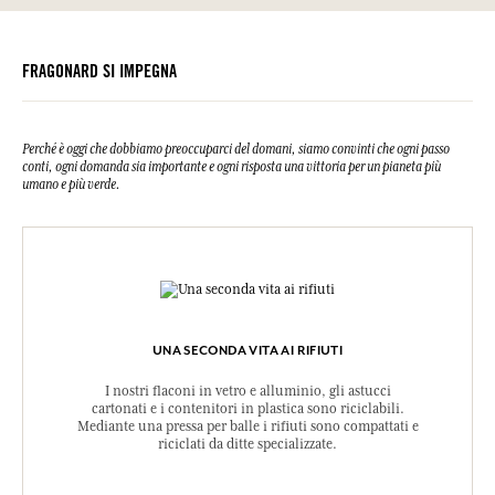
Questa lista può essere oggetto di modifiche, si prega di conservare
Si prega di consultare le qualità o le caratteristiche ambientali
Tenere fuori dalla portata dei bambini. IN CASO DI CONTATTO CON
l'imballaggio del prodotto acquistato.
clic qui
facendo
.
GLI OCCHI: sciacquare accuratamente per parecchi minuti. IN CASO
DI CONTATTO CON LA PELLE: lavare abbondantemente con acqua e
FRAGONARD SI IMPEGNA
sapone. In caso di consultazione di un medico, tenere a disposizione
il contenitore o l'etichetta del prodotto. Tenere lontano da fonti di
calore, superfici calde, scintille, fiamme libere. Non fumare. Smaltire
il contenuto/contenitore secondo le istruzioni di smaltimento locali.
Perché è oggi che dobbiamo preoccuparci del domani, siamo convinti che ogni passo
N. d'urgenza (+33) 01.45.42.59.59.
conti, ogni domanda sia importante e ogni risposta una vittoria per un pianeta più
UFI:7EV8-E0T2-R003-7AEW
umano e più verde.
UNA SECONDA VITA AI RIFIUTI
I nostri flaconi in vetro e alluminio, gli astucci
cartonati e i contenitori in plastica sono riciclabili.
Mediante una pressa per balle i rifiuti sono compattati e
riciclati da ditte specializzate.