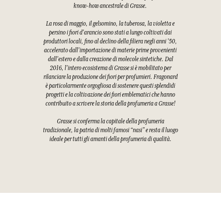
know-how ancestrale di Grasse.
La rosa di maggio, il gelsomino, la tuberosa, la violetta e
persino i fiori d'arancio sono stati a lungo coltivati dai
produttori locali, fino al declino della filiera negli anni '50,
accelerato dall'importazione di materie prime provenienti
dall'estero e dalla creazione di molecole sintetiche. Dal
2016, l'intero ecosistema di Grasse si è mobilitato per
rilanciare la produzione dei fiori per profumieri. Fragonard
è particolarmente orgogliosa di sostenere questi splendidi
progetti e la coltivazione dei fiori emblematici che hanno
contribuito a scrivere la storia della profumeria a Grasse!
Grasse si conferma la capitale della profumeria
tradizionale, la patria di molti famosi “nasi” e resta il luogo
ideale per tutti gli amanti della profumeria di qualità.