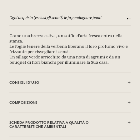
Ogni acquisto (esclusi gli sconti) le fa guadagnare punti
Consulta
Come una brezza estiva, un soffio d’aria fresca entra nella
stanza.
Le foglie tenere della verbena liberano il loro profumo vivo e
frizzante per risvegliare i sensi.
Un sillage verde arricchito da una nota di agrumi e da un
bouquet di fiori bianchi per illuminare la Sua casa.
CONSIGLI D'USO
Togliere il tappo e infilare nel flacone i bastoncini di giunco. Questi
assorbiranno il profumo per spanderlo delicatamente nell'aria fino a
COMPOSIZIONE
otto settimane a seconda del volume della stanza. Non far bruciare i
bastoncini.
Alcool/Alcohol
Liquidi e vapori facilmente infiammabili.
Contient /
Contains
: Tetramethyl Acetyloctahydronaphthalenes, Ethyl
SCHEDA PRODOTTO RELATIVA A QUALITÀ O
Provoca grave irritazione oculare.
linalool, Geraniol, Citral, 2,4-Dimethyl-3-Cyclohexen-1-
CARATTERISTICHE AMBIENTALI
Nocivo per gli organismi acquatici con effetti di lunga durata.
Carboxaldehyde
Può provocare una reazione allergica.
Tabella informativa