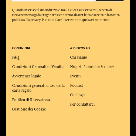
Quando inserisce il suo indirizzo e-mail e clicca su 'Iscriversi', accetta di
ricevere messaggi da Fragonard e conferma di aver letto e accettato la nostra
politica sulla privacy. Puo annullare l'iscrizione in qualsiasi momento.
CONDIZIONI
A PROPOSITO
FAQ
Chi siamo
Condizioni Generali di Vendita
Negozi, fabbriche & musei
Avvertenza legale
Eventi
Condizioni generali d'uso della
Podcast
carta regalo
Catalogo
Politica di Riservatezza
Per contattarci
Gestione dei Cookie