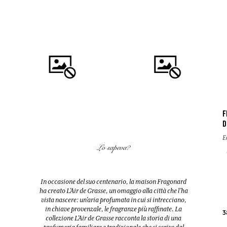
F
D
COMPRARE
COMPRARE
E
Lo sapeva?
FLEUR D'ORANGER (FIORI
EAU DES VACANCES
D'ARANCIO)
Eau de toilette
Diffusore + 10 bastoncini
In occasione del suo centenario, la maison Fragonard
200ml
200ml
ha creato L’Air de Grasse, un omaggio alla città che l’ha
vista nascere: un’aria profumata in cui si intrecciano,
in chiave provenzale, le fragranze più raffinate. La
38,00 €
52,00 €
3
collezione L’Air de Grasse racconta la storia di una