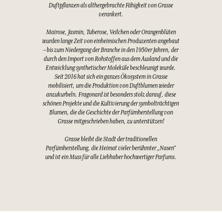
Duftpflanzen als althergebrachte Fähigkeit von Grasse
verankert.
Mairose, Jasmin, Tuberose, Veilchen oder Orangenblüten
wurden lange Zeit von einheimischen Produzenten angebaut
– bis zum Niedergang der Branche in den 1950er Jahren, der
durch den Import von Rohstoffen aus dem Ausland und die
Entwicklung synthetischer Moleküle beschleunigt wurde.
Seit 2016 hat sich ein ganzes Ökosystem in Grasse
mobilisiert, um die Produktion von Duftblumen wieder
anzukurbeln. Fragonard ist besonders stolz darauf, diese
schönen Projekte und die Kultivierung der symbolträchtigen
Blumen, die die Geschichte der Parfümherstellung von
Grasse mitgeschrieben haben, zu unterstützen!
Grasse bleibt die Stadt der traditionellen
Parfümherstellung, die Heimat vieler berühmter „Nasen“
und ist ein Muss für alle Liebhaber hochwertiger Parfums.