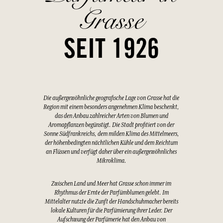
Grasse
SEIT 1926
Die außergewöhnliche geografische Lage von Grasse hat die
Region mit einem besonders angenehmen Klima beschenkt,
das den Anbau zahlreicher Arten von Blumen und
Aromapflanzen begünstigt. Die Stadt profitiert von der
Sonne Südfrankreichs, dem milden Klima des Mittelmeers,
der höhenbedingten nächtlichen Kühle und dem Reichtum
an Flüssen und verfügt daher über ein außergewöhnliches
Mikroklima.
Zwischen Land und Meer hat Grasse schon immer im
Rhythmus der Ernte der Parfümblumen gelebt. Im
Mittelalter nutzte die Zunft der Handschuhmacher bereits
lokale Kulturen für die Parfümierung ihrer Leder. Der
Aufschwung der Parfümerie hat den Anbau von