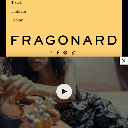
Tiktok
Linkedin
Podcast
×
LIEFERUNG:
US
SPRACHE:
DE
$ 49.00
$ 70.00
ZUM BESTEN ONLINE-COMMERCE-SITE
2025 vom Magazin Capital gewählt
DEM WARENKORB HINZUFÜGEN
1