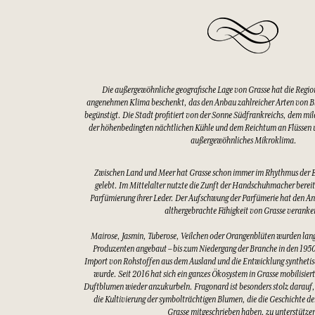
Die außergewöhnliche geografische Lage von Grasse hat die Regio
angenehmen Klima beschenkt, das den Anbau zahlreicher Arten von 
begünstigt. Die Stadt profitiert von der Sonne Südfrankreichs, dem mi
der höhenbedingten nächtlichen Kühle und dem Reichtum an Flüssen u
außergewöhnliches Mikroklima.
Zwischen Land und Meer hat Grasse schon immer im Rhythmus der 
gelebt. Im Mittelalter nutzte die Zunft der Handschuhmacher bereits
Parfümierung ihrer Leder. Der Aufschwung der Parfümerie hat den An
althergebrachte Fähigkeit von Grasse veranke
Mairose, Jasmin, Tuberose, Veilchen oder Orangenblüten wurden lang
Produzenten angebaut – bis zum Niedergang der Branche in den 1950
Import von Rohstoffen aus dem Ausland und die Entwicklung synthetis
wurde. Seit 2016 hat sich ein ganzes Ökosystem in Grasse mobilisier
Duftblumen wieder anzukurbeln. Fragonard ist besonders stolz darauf,
die Kultivierung der symbolträchtigen Blumen, die die Geschichte d
Grasse mitgeschrieben haben, zu unterstütze