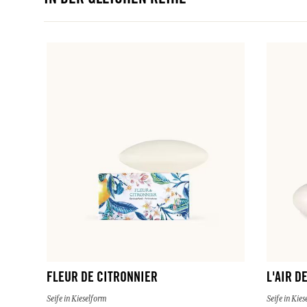
IN DER GLEICHEN REIHE
FLEUR DE CITRONNIER
L'AIR D
Seife in Kieselform
Seife in Kie