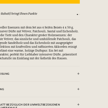
 Rabatt) bringt Ihnen Punkte
Sehen Sie sich unsere
 edler Essenzen mit dem Set aus 4 Seifen Boisés 4 x 50 g,
nsiver Düfte mit Vétiver, Patchouli, Santal und Eichenholz.
t die Tiefe und den Charakter großer Holzessenzen: der
te Vetiver, das sinnliche und umhüllende Patchouli, das
ende Sandelholz und das Eichenholz mit ausgeprägter
lektion mit kraftvollen und raffinierten Akkorden reinigt
lässt eine warme, holzige Duftspur. Ein Set mit
kter, perfekt für Liebhaber intensiver Düfte, präsentiert
Schatulle im Einklang mit der Ästhetik des Hauses.
ISUNG
ERMEIDEN.
UNG
dium Palm Kernelate, Aqua (Water), Parfum (Fragrance),
ATT BEZÜGLICH DER UMWELTBEZOGENEN
Glycerin, Sodium Chloride, Tetrasodium Etidronate,
R MERKMALE