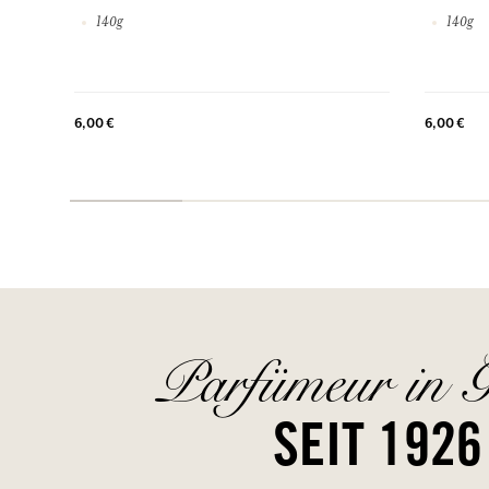
140g
140g
6,00 €
6,00 €
Parfümeur in G
SEIT 1926