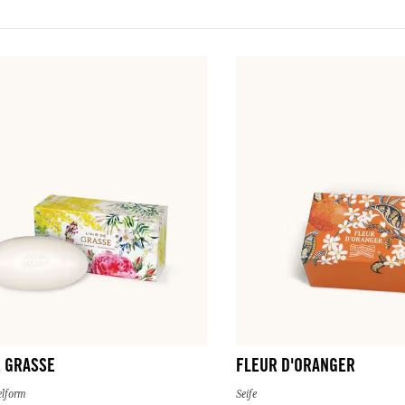
E GRASSE
FLEUR D'ORANGER
selform
Seife