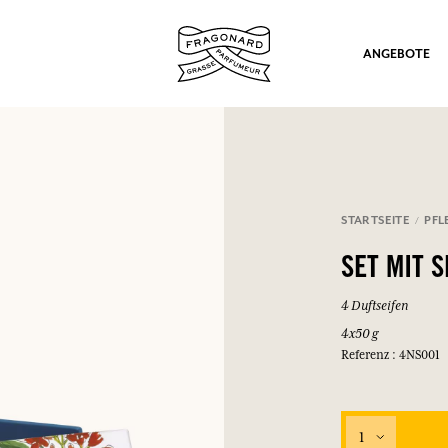
ANGEBOTE
STARTSEITE
PFL
ation
SET MIT 
4 Duftseifen
4x50 g
Referenz : 4NS001
nd Geschenke.
1