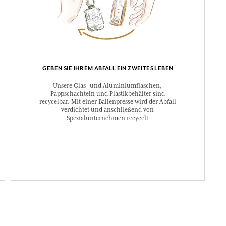
Aurantium Peel Oil
Hydroxide Green), 
Diese Liste kann Ä
Verpackung des gek
GEBEN SIE IHREM ABFALL EIN ZWEITES LEBEN
Unsere Glas- und Aluminiumflaschen,
Pappschachteln und Plastikbehälter sind
recycelbar. Mit einer Ballenpresse wird der Abfall
verdichtet und anschließend von
Spezialunternehmen recycelt