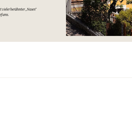
at vieler berühmter „Nasen“
arfums.