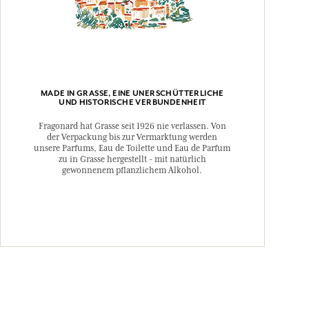
, Citral, CI 77007 (Ultramarines), CI 77289 (Chromium
CI 77891 (Titanium Dioxide).
nderungen unterzogen werden, bitte sehen Sie die
auften Produkts ein.
MADE IN GRASSE, EINE UNERSCHÜTTERLICHE
UND HISTORISCHE VERBUNDENHEIT
Fragonard hat Grasse seit 1926 nie verlassen. Von
der Verpackung bis zur Vermarktung werden
unsere Parfums, Eau de Toilette und Eau de Parfum
zu in Grasse hergestellt - mit natürlich
gewonnenem pflanzlichem Alkohol.