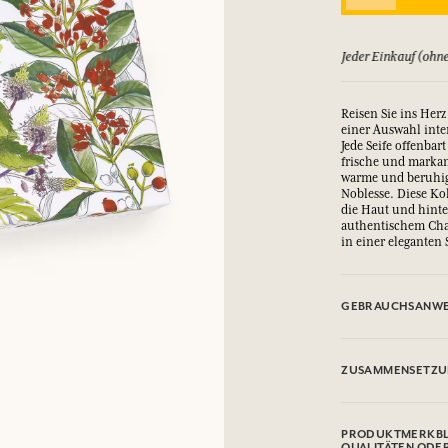
EINWÄHLEN
ld zurück, bis zu 15 Tage
Jeder Einkauf (ohne
nd Geschenke.
nd Geschenke.
nd Geschenke.
nd Geschenke.
Reisen Sie ins Herz
einer Auswahl inte
EINWÄHLEN
EINWÄHLEN
EINWÄHLEN
EINWÄHLEN
Jede Seife offenbar
frische und markan
warme und beruhig
Noblesse. Diese Kol
die Haut und hinter
authentischem Chara
in einer eleganten 
GEBRAUCHSANWE
AUGENKONTAKT V
ZUSAMMENSETZ
Vétiver
Sodium Palmate, So
PRODUKTMERKBL
Palm Kernel Acid, 
QUALITÄTEN ODE