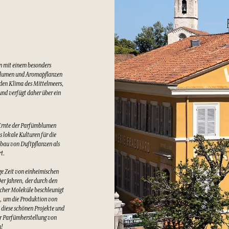
n mit einem besonders
Blumen und Aromapflanzen
lden Klima des Mittelmeers,
nd verfügt daher über ein
Ernte der Parfümblumen
 lokale Kulturen für die
bau von Duftpflanzen als
rt.
e Zeit von einheimischen
er Jahren, der durch den
cher Moleküle beschleunigt
t, um die Produktion von
 diese schönen Projekte und
er Parfümherstellung von
n!