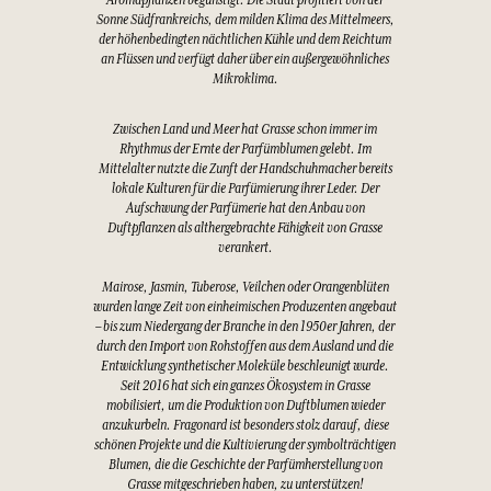
Aromapflanzen begünstigt. Die Stadt profitiert von der
Sonne Südfrankreichs, dem milden Klima des Mittelmeers,
der höhenbedingten nächtlichen Kühle und dem Reichtum
an Flüssen und verfügt daher über ein außergewöhnliches
Mikroklima.
Zwischen Land und Meer hat Grasse schon immer im
Rhythmus der Ernte der Parfümblumen gelebt. Im
Mittelalter nutzte die Zunft der Handschuhmacher bereits
lokale Kulturen für die Parfümierung ihrer Leder. Der
Aufschwung der Parfümerie hat den Anbau von
Duftpflanzen als althergebrachte Fähigkeit von Grasse
verankert.
Mairose, Jasmin, Tuberose, Veilchen oder Orangenblüten
wurden lange Zeit von einheimischen Produzenten angebaut
– bis zum Niedergang der Branche in den 1950er Jahren, der
durch den Import von Rohstoffen aus dem Ausland und die
Entwicklung synthetischer Moleküle beschleunigt wurde.
Seit 2016 hat sich ein ganzes Ökosystem in Grasse
mobilisiert, um die Produktion von Duftblumen wieder
anzukurbeln. Fragonard ist besonders stolz darauf, diese
schönen Projekte und die Kultivierung der symbolträchtigen
Blumen, die die Geschichte der Parfümherstellung von
Grasse mitgeschrieben haben, zu unterstützen!