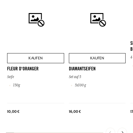
S
B
4
KAUFEN
KAUFEN
FLEUR D'ORANGER
DIAMANTSEIFEN
Seife
Set auf 5
150g
5x100 g
10,00 €
16,00 €
1