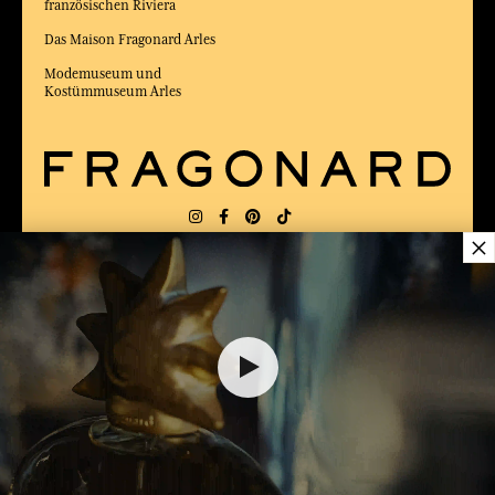
französischen Riviera
Das Maison Fragonard Arles
Modemuseum und
Kostümmuseum Arles
×
LIEFERUNG:
FR
SPRACHE:
DE
20,00 €
25,00 €
ZUM BESTEN ONLINE-COMMERCE-SITE
2025 vom Magazin Capital gewählt
DEM WARENKORB HINZUFÜGEN
1