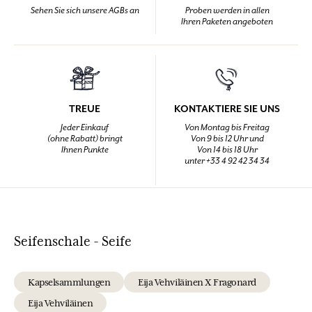
Sehen Sie sich unsere AGBs an
Proben werden in allen
Ihren Paketen angeboten
TREUE
KONTAKTIERE SIE UNS
Jeder Einkauf
Von Montag bis Freitag
(ohne Rabatt) bringt
Von 9 bis 12 Uhr und
Ihnen Punkte
Von 14 bis 18 Uhr
unter +33 4 92 42 34 34
Seifenschale - Seife
Kapselsammlungen
Eija Vehviläinen X Fragonard
Eija Vehviläinen