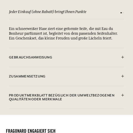
Sehen Sie sich unsere AGBs an
Zufriede
Ein schneeweißer Hase ziert eine geformte Seife, die mit Eau du
Bonheur parfümiert ist, begleitet von dem passenden Seifenhalter.
Ein Geschenkset, das kleine Freuden und große Lächeln feiert.
GEBRAUCHSANWEISUNG
AUGENKONTAKT VERMEIDEN. Wenn in den Augen, gründlich mit
Wasser spülen.
ZUSAMMENSETZUNG
Sodium Palmate, Sodium Palm Kernelate, Aqua (Water), Parfum
(Fragrance), Palm Kernel Acid, Butyrospermum Parkii (Shea) Butter,
PRODUKTMERKBLATT BEZÜGLICH DER UMWELTBEZOGENEN
Sodium Chloride, Glycerin, Tetrasodium Etidronate,
QUALITÄTEN ODER MERKMALE
Hydroxycitronellal, Linalool, Geraniol, Limonene, CI 77891
(Titanium Dioxide).
Informationstabelle
Bitte konsultieren Sie die Umweltqualitäten oder -merkmale, indem
Diese Liste kann Änderungen unterzogen werden, bitte sehen Sie die
Sie hier klicken
.
Verpackung des gekauften Produkts ein.
FRAGONARD ENGAGIERT SICH