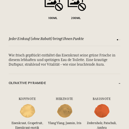
100ML
200ML
Jeder Einkauf (ohne Rabatt) bringt Ihnen Punkte
Sehen Si
Wie frisch gepflückt entfaltet das Eisenkraut seine grüne Frische in
diesem lebhaften und spritzigen Eau de Toilette. Eine krautige
Duftspur, strahlend vor Vitalität – wie eine leuchtende Aura.
OLFAKTIVE PYRAMIDE
KOPFNOTE
HERZNOTE
BASISNOTE
Eisenkraut, Grapefruit,
Ylang Ylang, Jasmin, Iris
Zedernholz, Patschuli,
Eisenkraut exotik
Ambra