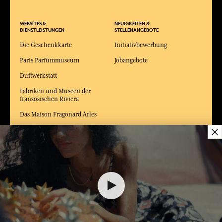
WEBSITES &
NEUIGKEITEN &
DIENSTLEISTUNGEN
STELLENANGEBOTE
Die Geschenkkarte
Initiativbewerbung
Paris Parfümmuseum
Jobangebote
Duftwerkstatt
Fabriken und Museen der
französischen Riviera
Das Maison Fragonard Arles
×
Modemuseum und
Kostümmuseum Arles
38,00 €
LIEFERUNG:
FR
SPRACHE:
DE