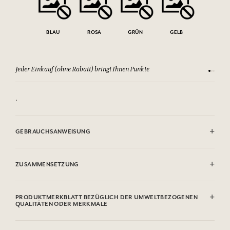
BLAU
ROSA
GRÜN
GELB
Jeder Einkauf (ohne Rabatt) bringt Ihnen Punkte
Sehen Si
.
GEBRAUCHSANWEISUNG
Maschinenwaschbar (30°)
ZUSAMMENSETZUNG
100 % baumwolle
PRODUKTMERKBLATT BEZÜGLICH DER UMWELTBEZOGENEN
QUALITÄTEN ODER MERKMALE