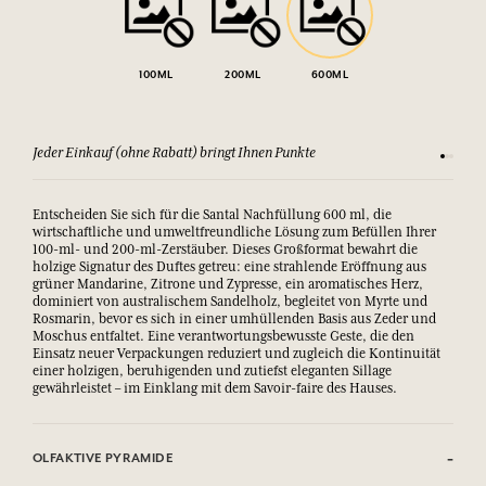
100ML
200ML
600ML
Jeder Einkauf (ohne Rabatt) bringt Ihnen Punkte
Sehen Si
Entscheiden Sie sich für die Santal Nachfüllung 600 ml, die
wirtschaftliche und umweltfreundliche Lösung zum Befüllen Ihrer
100-ml- und 200-ml-Zerstäuber. Dieses Großformat bewahrt die
holzige Signatur des Duftes getreu: eine strahlende Eröffnung aus
grüner Mandarine, Zitrone und Zypresse, ein aromatisches Herz,
dominiert von australischem Sandelholz, begleitet von Myrte und
Rosmarin, bevor es sich in einer umhüllenden Basis aus Zeder und
Moschus entfaltet. Eine verantwortungsbewusste Geste, die den
Einsatz neuer Verpackungen reduziert und zugleich die Kontinuität
einer holzigen, beruhigenden und zutiefst eleganten Sillage
gewährleistet – im Einklang mit dem Savoir-faire des Hauses.
OLFAKTIVE PYRAMIDE