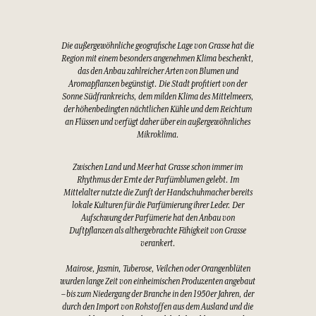
Die außergewöhnliche geografische Lage von Grasse hat die
Region mit einem besonders angenehmen Klima beschenkt,
das den Anbau zahlreicher Arten von Blumen und
Aromapflanzen begünstigt. Die Stadt profitiert von der
Sonne Südfrankreichs, dem milden Klima des Mittelmeers,
der höhenbedingten nächtlichen Kühle und dem Reichtum
an Flüssen und verfügt daher über ein außergewöhnliches
Mikroklima.
Zwischen Land und Meer hat Grasse schon immer im
Rhythmus der Ernte der Parfümblumen gelebt. Im
Mittelalter nutzte die Zunft der Handschuhmacher bereits
lokale Kulturen für die Parfümierung ihrer Leder. Der
Aufschwung der Parfümerie hat den Anbau von
Duftpflanzen als althergebrachte Fähigkeit von Grasse
verankert.
Mairose, Jasmin, Tuberose, Veilchen oder Orangenblüten
wurden lange Zeit von einheimischen Produzenten angebaut
– bis zum Niedergang der Branche in den 1950er Jahren, der
durch den Import von Rohstoffen aus dem Ausland und die