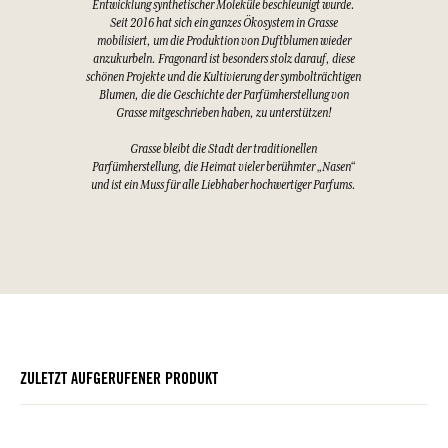
Entwicklung synthetischer Moleküle beschleunigt wurde.
Seit 2016 hat sich ein ganzes Ökosystem in Grasse
mobilisiert, um die Produktion von Duftblumen wieder
anzukurbeln. Fragonard ist besonders stolz darauf, diese
schönen Projekte und die Kultivierung der symbolträchtigen
Blumen, die die Geschichte der Parfümherstellung von
Grasse mitgeschrieben haben, zu unterstützen!
Grasse bleibt die Stadt der traditionellen
Parfümherstellung, die Heimat vieler berühmter „Nasen“
und ist ein Muss für alle Liebhaber hochwertiger Parfums.
ZULETZT AUFGERUFENER PRODUKT