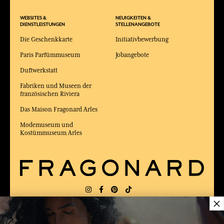
WEBSITES &
NEUIGKEITEN &
DIENSTLEISTUNGEN
STELLENANGEBOTE
Die Geschenkkarte
Initiativbewerbung
Paris Parfümmuseum
Jobangebote
Duftwerkstatt
Fabriken und Museen der
französischen Riviera
Das Maison Fragonard Arles
Modemuseum und
Kostümmuseum Arles
×
LIEFERUNG:
FR
SPRACHE:
DE