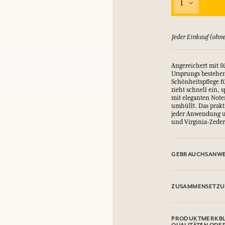
1
EINWÄHLEN
ld zurück, bis zu 15 Tage
Jeder Einkauf (ohne
nd Geschenke.
nd Geschenke.
nd Geschenke.
nd Geschenke.
Angereichert mit S
EINWÄHLEN
EINWÄHLEN
EINWÄHLEN
EINWÄHLEN
Ursprungs bestehen
Schönheitspflege f
zieht schnell ein, 
mit eleganten Note
umhüllt. Das prakt
jeder Anwendung un
und Virginia-Zede
GEBRAUCHSANWE
.
ZUSAMMENSETZ
Aqua (Water), Glyce
Polyglyceryl-6 Dist
PRODUKTMERKBL
Stearic Acid, Oryza