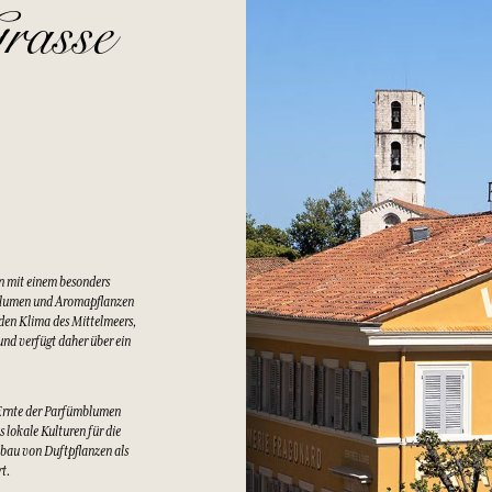
rasse
n mit einem besonders
Blumen und Aromapflanzen
lden Klima des Mittelmeers,
nd verfügt daher über ein
Ernte der Parfümblumen
 lokale Kulturen für die
bau von Duftpflanzen als
rt.