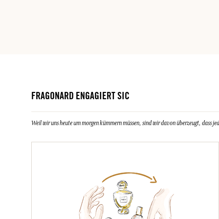
FRAGONARD ENGAGIERT SIC
Weil wir uns heute um morgen kümmern müssen, sind wir davon überzeugt, dass jeder 