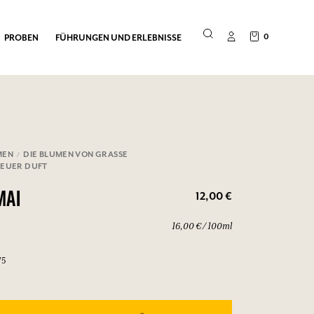
0
PROBEN
FÜHRUNGEN UND ERLEBNISSE
MEN
DIE BLUMEN VON GRASSE
 NEUER DUFT
12,00 €
MAI
16,00 € / 100ml
75