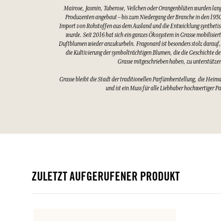
Mairose, Jasmin, Tuberose, Veilchen oder Orangenblüten wurden lang
Produzenten angebaut – bis zum Niedergang der Branche in den 1950
Import von Rohstoffen aus dem Ausland und die Entwicklung synthetis
wurde. Seit 2016 hat sich ein ganzes Ökosystem in Grasse mobilisier
Duftblumen wieder anzukurbeln. Fragonard ist besonders stolz darauf,
die Kultivierung der symbolträchtigen Blumen, die die Geschichte d
Grasse mitgeschrieben haben, zu unterstütze
Grasse bleibt die Stadt der traditionellen Parfümherstellung, die Heim
und ist ein Muss für alle Liebhaber hochwertiger P
ZULETZT AUFGERUFENER PRODUKT