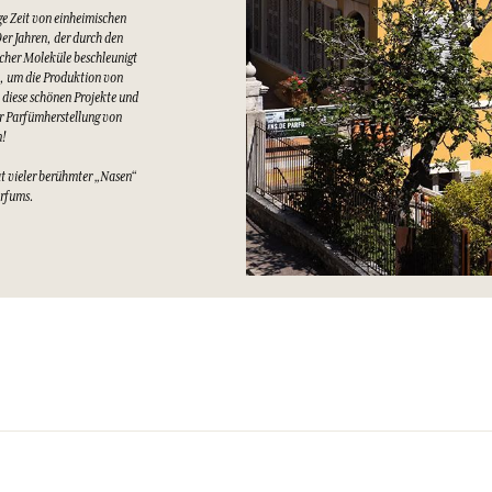
e Zeit von einheimischen
er Jahren, der durch den
cher Moleküle beschleunigt
t, um die Produktion von
 diese schönen Projekte und
er Parfümherstellung von
n!
at vieler berühmter „Nasen“
arfums.