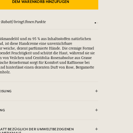
DEM WARENKORB HINZUFÜGEN
 Rabatt) bringt Ihnen Punkte
Sehen Sie sich unsere
üßmandelöl und zu 95 % aus Inhaltsstoffen natürlichen
d, ist diese Handcreme eine unverzichtbare
ür weiche, dezent parfümierte Hände. Die cremige Formel
spendet Feuchtigkeit und schützt die Haut, während sie sie
n von Veilchen und Centifolia-Rosenabsolue aus Grasse
ische Reiseformat sorgt für Komfort und Raffinesse bei
d hinterlässt einen dezenten Duft von Rose, Bergamotte
rnholz.
ISUNG
UNG
rin, Parfum (Fragrance), Caprylic/Capric Triglyceride,
earate, Decyl Oleate, Glyceryl Stearate SE, Palmitic Acid,
ATT BEZÜGLICH DER UMWELTBEZOGENEN
 Sativa (Rice) Starch, Microcrystalline Cellulose, Prunus