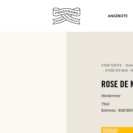
ANGEBOTE
STARTSEITE
DA
ROSE DE MAI -
ation
ROSE DE 
Handcreme
75ml
Referenz : RMCM0
nd Geschenke.