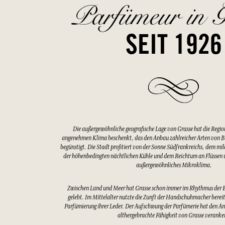
Parfümeur in G
SEIT 1926
Die außergewöhnliche geografische Lage von Grasse hat die Regio
angenehmen Klima beschenkt, das den Anbau zahlreicher Arten von 
begünstigt. Die Stadt profitiert von der Sonne Südfrankreichs, dem mi
der höhenbedingten nächtlichen Kühle und dem Reichtum an Flüssen u
außergewöhnliches Mikroklima.
Zwischen Land und Meer hat Grasse schon immer im Rhythmus der 
gelebt. Im Mittelalter nutzte die Zunft der Handschuhmacher bereits
Parfümierung ihrer Leder. Der Aufschwung der Parfümerie hat den An
althergebrachte Fähigkeit von Grasse veranke