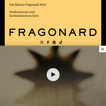
Das Maison Fragonard Arles
Modemuseum und
Kostümmuseum Arles
×
LIEFERUNG:
FR
SPRACHE:
DE
38,00 €
ZUM BESTEN ONLINE-COMMERCE-SITE
2025 vom Magazin Capital gewählt
DEM WARENKORB HINZUFÜGEN
1