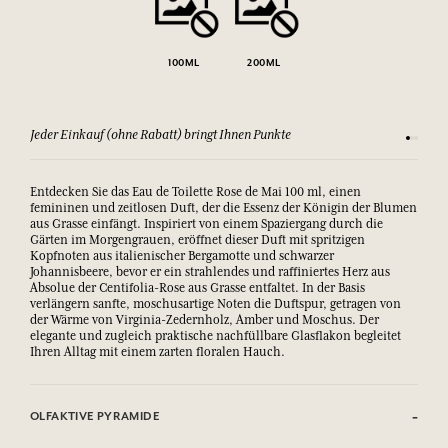
100ML
200ML
Sehen Sie sich unsere AGBs an
Zufriede
Entdecken Sie das Eau de Toilette Rose de Mai 100 ml, einen
femininen und zeitlosen Duft, der die Essenz der Königin der Blumen
aus Grasse einfängt. Inspiriert von einem Spaziergang durch die
Gärten im Morgengrauen, eröffnet dieser Duft mit spritzigen
Kopfnoten aus italienischer Bergamotte und schwarzer
Johannisbeere, bevor er ein strahlendes und raffiniertes Herz aus
Absolue der Centifolia-Rose aus Grasse entfaltet. In der Basis
verlängern sanfte, moschusartige Noten die Duftspur, getragen von
der Wärme von Virginia-Zedernholz, Amber und Moschus. Der
elegante und zugleich praktische nachfüllbare Glasflakon begleitet
Ihren Alltag mit einem zarten floralen Hauch.
OLFAKTIVE PYRAMIDE