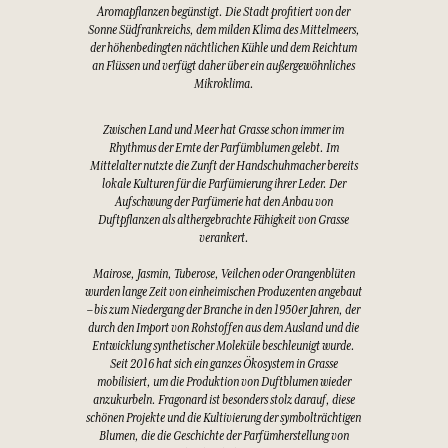
Aromapflanzen begünstigt. Die Stadt profitiert von der
Sonne Südfrankreichs, dem milden Klima des Mittelmeers,
der höhenbedingten nächtlichen Kühle und dem Reichtum
an Flüssen und verfügt daher über ein außergewöhnliches
Mikroklima.
Zwischen Land und Meer hat Grasse schon immer im
Rhythmus der Ernte der Parfümblumen gelebt. Im
Mittelalter nutzte die Zunft der Handschuhmacher bereits
lokale Kulturen für die Parfümierung ihrer Leder. Der
Aufschwung der Parfümerie hat den Anbau von
Duftpflanzen als althergebrachte Fähigkeit von Grasse
verankert.
Mairose, Jasmin, Tuberose, Veilchen oder Orangenblüten
wurden lange Zeit von einheimischen Produzenten angebaut
– bis zum Niedergang der Branche in den 1950er Jahren, der
durch den Import von Rohstoffen aus dem Ausland und die
Entwicklung synthetischer Moleküle beschleunigt wurde.
Seit 2016 hat sich ein ganzes Ökosystem in Grasse
mobilisiert, um die Produktion von Duftblumen wieder
anzukurbeln. Fragonard ist besonders stolz darauf, diese
schönen Projekte und die Kultivierung der symbolträchtigen
Blumen, die die Geschichte der Parfümherstellung von