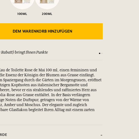
100ML
200ML
DEM WARENKORB HINZUFÜGEN
 Rabatt) bringt Ihnen Punkte
Sehen Sie sich unsere
Eau de Toilette Rose de Mai 100 ml, einen femininen und
 die Essenz der Königin der Blumen aus Grasse einfängt.
em Spaziergang durch die Gärten im Morgengrauen, eröffnet
ritzigen Kopfnoten aus italienischer Bergamotte und
eere, bevor er ein strahlendes und raffiniertes Herz aus
lia-Rose aus Grasse entfaltet. In der Basis verlängern
ige Noten die Duftspur, getragen von der Wärme von
lz, Amber und Moschus. Der elegante und zugleich
bare Glasflakon begleitet Ihren Alltag mit einem zarten
MIDE