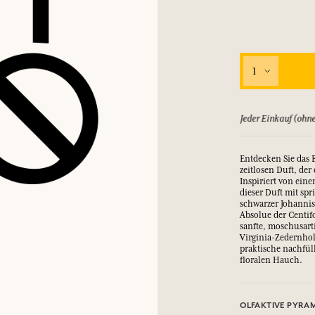
EINWÄHLEN
nd Geschenke.
nd Geschenke.
nd Geschenke.
nd Geschenke.
1
EINWÄHLEN
EINWÄHLEN
EINWÄHLEN
EINWÄHLEN
ld zurück, bis zu 15 Tage
Jeder Einkauf (ohne
Entdecken Sie das 
zeitlosen Duft, der
Inspiriert von ein
dieser Duft mit sp
schwarzer Johannisb
Absolue der Centifo
sanfte, moschusart
Virginia-Zedernho
praktische nachfüll
floralen Hauch.
OLFAKTIVE PYRA