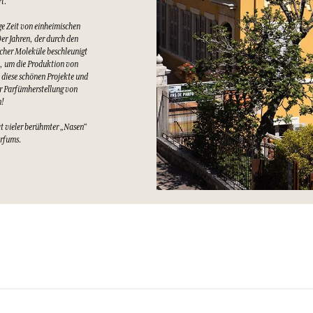
rt.
e Zeit von einheimischen
er Jahren, der durch den
cher Moleküle beschleunigt
t, um die Produktion von
 diese schönen Projekte und
er Parfümherstellung von
n!
at vieler berühmter „Nasen“
arfums.