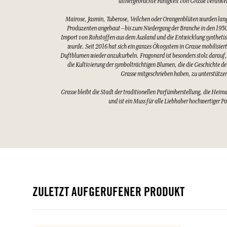
althergebrachte Fähigkeit von Grasse veranke
Mairose, Jasmin, Tuberose, Veilchen oder Orangenblüten wurden lang
Produzenten angebaut – bis zum Niedergang der Branche in den 1950
Import von Rohstoffen aus dem Ausland und die Entwicklung synthetis
wurde. Seit 2016 hat sich ein ganzes Ökosystem in Grasse mobilisier
Duftblumen wieder anzukurbeln. Fragonard ist besonders stolz darauf,
die Kultivierung der symbolträchtigen Blumen, die die Geschichte d
Grasse mitgeschrieben haben, zu unterstütze
Grasse bleibt die Stadt der traditionellen Parfümherstellung, die Heim
und ist ein Muss für alle Liebhaber hochwertiger P
ZULETZT AUFGERUFENER PRODUKT