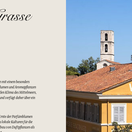
rasse
n mit einem besonders
Blumen und Aromapflanzen
lden Klima des Mittelmeers,
nd verfügt daher über ein
Ernte der Parfümblumen
 lokale Kulturen für die
bau von Duftpflanzen als