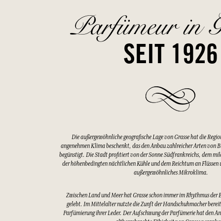
Parfümeur in G
SEIT 1926
Die außergewöhnliche geografische Lage von Grasse hat die Regio
angenehmen Klima beschenkt, das den Anbau zahlreicher Arten von 
begünstigt. Die Stadt profitiert von der Sonne Südfrankreichs, dem mi
der höhenbedingten nächtlichen Kühle und dem Reichtum an Flüssen u
außergewöhnliches Mikroklima.
Zwischen Land und Meer hat Grasse schon immer im Rhythmus der 
gelebt. Im Mittelalter nutzte die Zunft der Handschuhmacher bereits
Parfümierung ihrer Leder. Der Aufschwung der Parfümerie hat den An