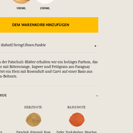
100ML
200ML
DEM WARENKORB HINZUFÜGEN
 Rabatt) bringt Ihnen Punkte
Sehen Sie sich unsere
n der Patschuli-Blätter erhalten wir ein holziges Parfum, das
te mit Bitterorange, Ingwer und Petitgrain aus Paraguay
tet ein Herz mit Rosenduft und Carvi auf einer Basis aus
a-Bohnen.
MIDE
HERZNOTE
BASISNOTE
er,
Patschuli, Kümmel, Rose
Zeder, Tonkabohne, Moschus