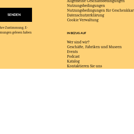
Allgemeine Geschäftsbedingungen
Nutzungsbedingungen
Nutzungsbedingungen für Geschenkkar
SENDEN
Datenschutzerklärung
Cookie Verwaltung
 Ihre Zustimmung, E-
immungen gelesen haben
IN BEZUG AUF
Wer sind wir?
Geschäfte, Fabriken und Museen
Events
Podcast
Katalog
Kontaktieren Sie uns
LIEFERUNG:
FR
SPRACHE:
DE