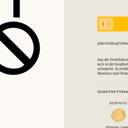
EINWÄHLEN
1
nd Geschenke.
nd Geschenke.
nd Geschenke.
nd Geschenke.
EINWÄHLEN
EINWÄHLEN
EINWÄHLEN
EINWÄHLEN
ld zurück, bis zu 15 Tage
Jeder Einkauf (ohne
Aus der Destillatio
sich in der Kopfno
schmückt. Es entfal
Moschus und Tonk
OLFAKTIVE PYRA
KOPFNOTE
Petitgrain, Ingw