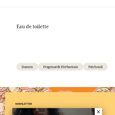
Eau de toilette
Damen
Fragonards Herbarium
Patchouli
NEWSLETTER
×
Melden Sie sich für unseren Newsletter