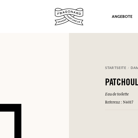
ANGEBOTE
STARTSEITE
DA
ation
PATCHOUL
Eau de toilette
Referenz : N4017
nd Geschenke.