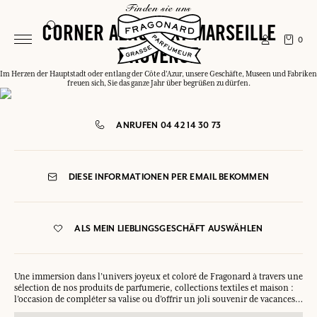
finden sie uns
CORNER AÉROPORT MARSEILLE
0
PROVENCE
Im Herzen der Hauptstadt oder entlang der Côte d'Azur, unsere Geschäfte, Museen und Fabriken
freuen sich, Sie das ganze Jahr über begrüßen zu dürfen.
ANRUFEN 04 42 14 30 73
DIESE INFORMATIONEN PER EMAIL BEKOMMEN
ALS MEIN LIEBLINGSGESCHÄFT AUSWÄHLEN
Une immersion dans l’univers joyeux et coloré de Fragonard à travers une
sélection de nos produits de parfumerie, collections textiles et maison :
l’occasion de compléter sa valise ou d’offrir un joli souvenir de vacances…