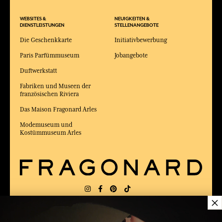
WEBSITES &
NEUIGKEITEN &
DIENSTLEISTUNGEN
STELLENANGEBOTE
Die Geschenkkarte
Initiativbewerbung
Paris Parfümmuseum
Jobangebote
Duftwerkstatt
Fabriken und Museen der
französischen Riviera
Das Maison Fragonard Arles
Modemuseum und
Kostümmuseum Arles
×
LIEFERUNG:
FR
SPRACHE:
DE