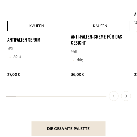
A
V
KAUFEN
KAUFEN
ANTI-FALTEN-CREME FÜR DAS
ANTIFALTEN SERUM
GESICHT
Vrai
Vrai
30ml
50g
27,00 €
36,00 €
2
DIE GESAMTE PALETTE