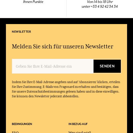
Ihnen Punkte
Von 14 bis 18 Uhr
unter +33 4 92 42 34 34
NEWSLETTER
Melden Sie sich für unseren Newsletter
SENDEN
Indem Sie Ihre E-Mail-Adresse angeben und auf 'Abonnieren' klicken, erteilen
Sie Ihre Zustimmung, E-Mails von Fragonard zu erhalten und bestätigen, dass
Sie unsere Datenschutzbestimmungen gelesen haben und in diese einwilligen.
Sie können den Newsletter jederzeit abbestellen.
BEDINGUNGEN
IN BEZUG AUF
FAQ
Wer sind wir?