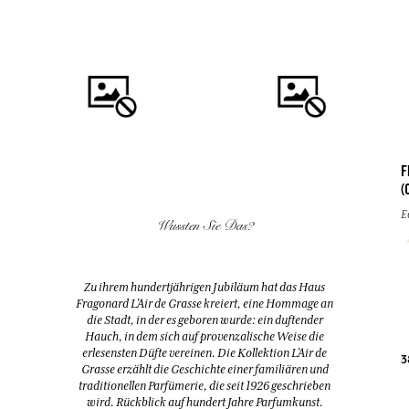
F
(
KAUFEN
KAUFEN
E
Wussten Sie Das?
FLEUR D'ORANGER
EAU DES VACANCES
(ORANGENBLÜTE)
Eau de toilette
Zu ihrem hundertjährigen Jubiläum hat das Haus
Duftspender & 10 Stäbchen
Fragonard L’Air de Grasse kreiert, eine Hommage an
200ml
200ml
die Stadt, in der es geboren wurde: ein duftender
Hauch, in dem sich auf provenzalische Weise die
erlesensten Düfte vereinen. Die Kollektion L’Air de
38,00 €
52,00 €
3
Grasse erzählt die Geschichte einer familiären und
traditionellen Parfümerie, die seit 1926 geschrieben
wird. Rückblick auf hundert Jahre Parfumkunst.