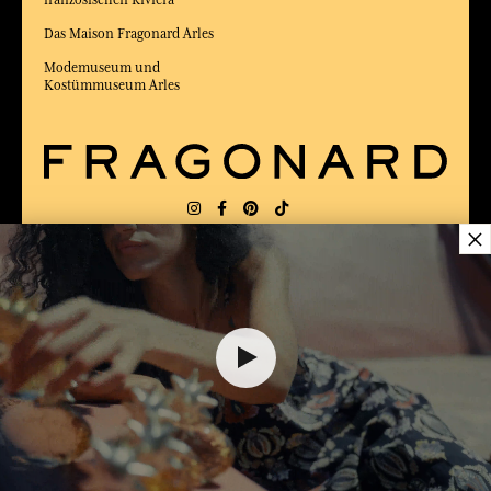
Das Maison Fragonard Arles
Modemuseum und
Kostümmuseum Arles
×
LIEFERUNG:
FR
SPRACHE:
DE
ZUM BESTEN ONLINE-COMMERCE-SITE
2025 vom Magazin Capital gewählt