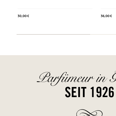
30,00 €
36,00 €
Parfümeur in G
SEIT 1926