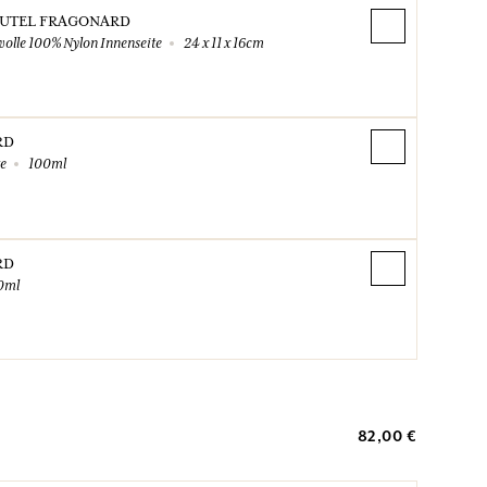
UTEL FRAGONARD
olle 100% Nylon Innenseite
24 x 11 x 16cm
RD
te
100ml
RD
0ml
82,00 €