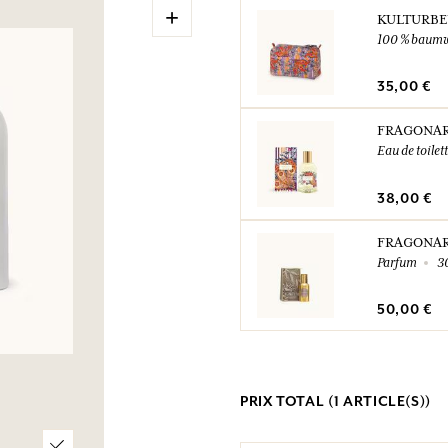
+
KULTURBE
100 % baumw
35,00 €
FRAGONA
Eau de toilet
38,00 €
FRAGONA
Parfum
3
50,00 €
PRIX TOTAL (
1
ARTICLE(S))