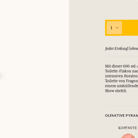
EINWÄHLEN
1
nd Geschenke.
nd Geschenke.
nd Geschenke.
nd Geschenke.
EINWÄHLEN
EINWÄHLEN
EINWÄHLEN
EINWÄHLEN
ld zurück, bis zu 15 Tage
Jeder Einkauf (ohne
Mit dieser 600-ml
Toilette-Flakon na
intensiven floralen
Toilette von Frago
einem umhüllenden
Show stiehlt.
OLFAKTIVE PYRA
KOPFNOTE