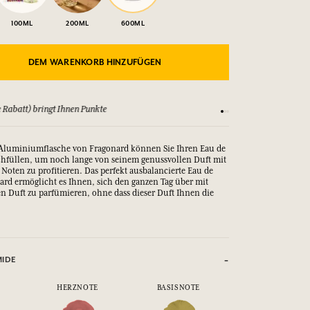
100ML
200ML
600ML
DEM WARENKORB HINZUFÜGEN
 Rabatt) bringt Ihnen Punkte
Sehen Sie sich unsere
-Aluminiumflasche von Fragonard können Sie Ihren Eau de
chfüllen, um noch lange von seinem genussvollen Duft mit
 Noten zu profitieren. Das perfekt ausbalancierte Eau de
nard ermöglicht es Ihnen, sich den ganzen Tag über mit
 Duft zu parfümieren, ohne dass dieser Duft Ihnen die
MIDE
HERZNOTE
BASISNOTE