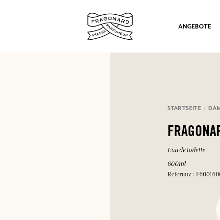
ANGEBOTE
STARTSEITE
DA
ation
FRAGONA
Eau de toilette
600ml
Referenz : F600160
nd Geschenke.