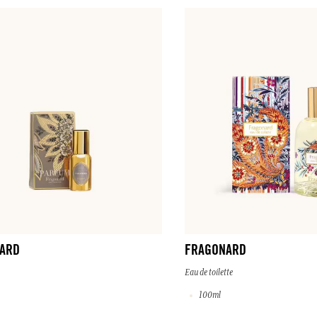
ARD
FRAGONARD
Eau de toilette
100ml