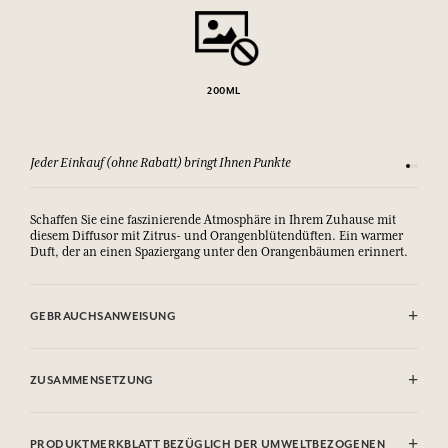
200ML
Jeder Einkauf (ohne Rabatt) bringt Ihnen Punkte
Sehen Si
Schaffen Sie eine faszinierende Atmosphäre in Ihrem Zuhause mit
diesem Diffusor mit Zitrus- und Orangenblütendüften. Ein warmer
Duft, der an einen Spaziergang unter den Orangenbäumen erinnert.
GEBRAUCHSANWEISUNG
Den Stöpsel entfernen und die Rattanstäbchen in den Flakon
eintauchen. Die Stäbchen werden das Parfum absorbieren und es
ZUSAMMENSETZUNG
dezent bis zu 8 Wochen, je nach Raumvolumen, verbreiten. Die
Stäbchen nicht verbrennen.
Contient / Contains : Alcool/
Alcohol,
Linalyl acetate
Flüssigkeiten und Dämpfe leicht entzündbar.
PRODUKTMERKBLATT BEZÜGLICH DER UMWELTBEZOGENEN