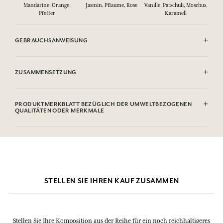
Mandarine, Orange,
Jasmin, Pflaume, Rose
Vanille, Patschuli, Moschus,
Pfeffer
Karamell
GEBRAUCHSANWEISUNG
ENTFLAMMBAR: Nicht gegen Flammen sprühen.
ZUSAMMENSETZUNG
Alcohol denat. (SD Alcohol 39C), Parfum (Fragrance), Aqua (Water),
Linalool, Limonene, Hydroxycitronellal, Citronellol, Hexyl
PRODUKTMERKBLATT BEZÜGLICH DER UMWELTBEZOGENEN
Cinnamal, Coumarin, Alpha-isomethyl Ionone, Citral, Benzyl
QUALITÄTEN ODER MERKMALE
Salicylate, Benzyl Benzoate, Geraniol. Diese Liste kann Änderungen
unterzogen werden, bitte sehen Sie die Verpackung des gekauften
Informationstabelle
Produkts ein.
Bitte konsultieren Sie die Umweltqualitäten oder -merkmale, indem
Sie hier klicken
.
STELLEN SIE IHREN KAUF ZUSAMMEN
Stellen Sie Ihre Komposition aus der Reihe für ein noch reichhaltigeres