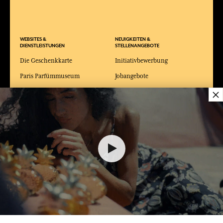
WEBSITES &
NEUIGKEITEN &
DIENSTLEISTUNGEN
STELLENANGEBOTE
Die Geschenkkarte
Initiativbewerbung
Paris Parfümmuseum
Jobangebote
×
Duftwerkstatt
Fabriken und Museen der
französischen Riviera
Das Maison Fragonard Arles
Modemuseum und
Kostümmuseum Arles
36,00 €
DEM WARENKORB HINZUFÜGEN
1