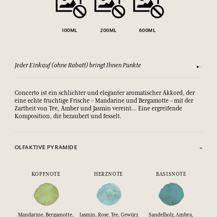
100ML
200ML
600ML
Jeder Einkauf (ohne Rabatt) bringt Ihnen Punkte
Sehen Si
Concerto ist ein schlichter und eleganter aromatischer Akkord, der
eine echte fruchtige Frische – Mandarine und Bergamotte – mit der
Zartheit von Tee, Amber und Jasmin vereint… Eine ergreifende
Komposition, die bezaubert und fesselt.
OLFAKTIVE PYRAMIDE
KOPFNOTE
HERZNOTE
BASISNOTE
Mandarine, Bergamotte,
Jasmin, Rose, Tee, Gewürz
Sandelholz, Ambra,