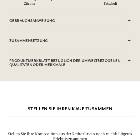
Zitrone
Patschuli
GEBRAUCHSANWEISUNG
ENTFLAMMBAR: Nicht gegen Flammen sprühen.
ZUSAMMENSETZUNG
Alcohol denat. (SD Alcohol 39C), Parfum (Fragrance), Aqua (Water),
Limonene, Linalool, Coumarin, Citronellol, Citral, Geraniol. Diese
PRODUKTMERKBLATT BEZÜGLICH DER UMWELTBEZOGENEN
Liste kann Änderungen unterzogen werden, bitte sehen Sie die
QUALITÄTEN ODER MERKMALE
Verpackung des gekauften Produkts ein.
STELLEN SIE IHREN KAUF ZUSAMMEN
Stellen Sie Ihre Komposition aus der Reihe für ein noch reichhaltigeres
Erlebnis zusammen