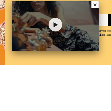
×
Iscriversi alla newsletter
Quando inserisce il suo indirizzo e-mail e clicca su 'Iscriversi', accetta di ricevere m
conferma di aver letto e accettato la nostra politica sulla privacy. Puo annullare l'isc
momento.