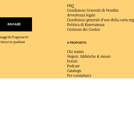
FAQ
Condizioni Generali di Vendita
Avvertenza legale
Condizioni generali d'uso della carta reg
INVIARE
Politica di Riservatezza
Gestione dei Cookie
essaggi da Fragonard e
rizione in qualsiasi
A PROPOSITO
Chi siamo
Negozi, fabbriche & musei
Eventi
Podcast
Catalogo
Per contattarci
CONSEGNA:
FR
LINGUA:
IT