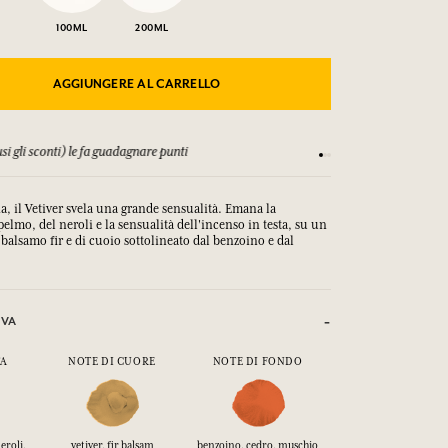
100ML
200ML
AGGIUNGERE AL CARRELLO
si gli sconti) le fa guadagnare punti
Consulta i nostri T&C
ia, il Vetiver svela una grande sensualità. Emana la
elmo, del neroli e la sensualità dell'incenso in testa, su un
 balsamo fir e di cuoio sottolineato dal benzoino e dal
IVA
TA
NOTE DI CUORE
NOTE DI FONDO
eroli,
vetiver, fir balsam
benzoino, cedro, muschio