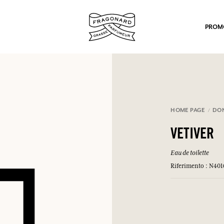
PROM
HOME PAGE
DO
VETIVER
po.
Eau de toilette
Riferimento : N401
mulare punti e ricevere regali.