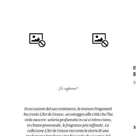
F
D
COMPRARE
COMPRARE
E
Lo sapeva?
FLEUR D'ORANGER (FIORI
EAU DES VACANCES
D'ARANCIO)
Eau de toilette
Diffusore + 10 bastoncini
In occasione del suo centenario, la maison Fragonard
200ml
200ml
ha creato L’Air de Grasse, un omaggio alla città che l’ha
vista nascere: un’aria profumata in cui si intrecciano,
in chiave provenzale, le fragranze più raffinate. La
38,00 €
52,00 €
3
collezione L’Air de Grasse racconta la storia di una