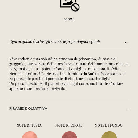
600ML
Ogni acquisto (esclusi gli sconti) le fa guadagnare punti
Consulta
Rêve Indien è una splendida armonia di gelsomino, di rosa e di
giaggiolo, attraversata dalla freschezza fruttata del limone mescolato al
bergamotto, su un potente fondo di vaniglia e di patchouli. Svita,
riempi e profuma! La ricarica in alluminio da 600 ml è economico e
responsabile perché li permette di ricaricare la sua bottiglia.
Un piccolo gesto per il pianeta evita ogni consumo inutile sfruttare
appieno il suo profumo preferito.
PIRAMIDE OLFATTIVA
NOTE DI TESTA
NOTE DI CUORE
NOTE DI FONDO