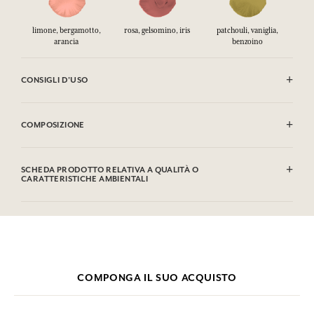
limone, bergamotto,
rosa, gelsomino, iris
patchouli, vaniglia,
arancia
benzoino
CONSIGLI D'USO
INFIAMMABILE: non vaporizzare verso una fiamma.
COMPOSIZIONE
Alcohol denat. (SD alcohol 39C), Aqua (Water), Parfum (Fragrance),
Limonene, Benzyl Benzoate, Coumarin, Linalool, Alpha Isomethyl
SCHEDA PRODOTTO RELATIVA A QUALITÀ O
Ionone, Geraniol, Benzyl Cinnamate, Citral, Cinnamal, Eugenol,
CARATTERISTICHE AMBIENTALI
Isoeugenol, Citronellol, Benzyl Alcohol.
Tabella informativa
Si prega di consultare le qualità o le caratteristiche ambientali
clic qui
facendo
.
COMPONGA IL SUO ACQUISTO