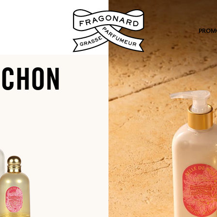
PROM
OCHON
po.