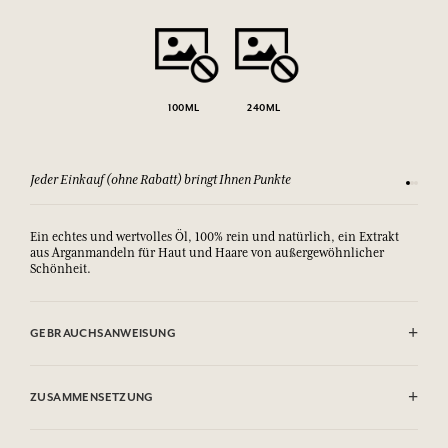
100ML
240ML
Jeder Einkauf (ohne Rabatt) bringt Ihnen Punkte
Sehen Si
Ein echtes und wertvolles Öl, 100% rein und natürlich, ein Extrakt
aus Arganmandeln für Haut und Haare von außergewöhnlicher
Schönheit.
GEBRAUCHSANWEISUNG
Nur für Erwachsene.
ZUSAMMENSETZUNG
Argania Spinosa Kernel Oil, Parfum (Fragrance), Limonene, Linalool,