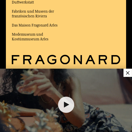
Duftwerkstatt
Fabriken und Museen der
französischen Riviera
Das Maison Fragonard Arles
Modemuseum und
Kostümmuseum Arles
×
LIEFERUNG:
FR
SPRACHE:
DE
36,00 €
ZUM BESTEN ONLINE-COMMERCE-SITE
2025 vom Magazin Capital gewählt