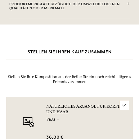
Alphalsomethyl Ionone, Citral, Benzyl Salicylate, Eugenol, Geraniol.
PRODUKTMERKBLATT BEZÜGLICH DER UMWELTBEZOGENEN
Diese Liste kann Änderungen unterzogen werden, bitte sehen Sie die
QUALITÄTEN ODER MERKMALE
Verpackung des gekauften Produkts ein.
Informationstabelle
Bitte konsultieren Sie die Umweltqualitäten oder -merkmale, indem
Sie hier klicken
.
STELLEN SIE IHREN KAUF ZUSAMMEN
Stellen Sie Ihre Komposition aus der Reihe für ein noch reichhaltigeres
Erlebnis zusammen
NATÜRLICHES ARGANÖL FÜR KÖRPER
UND HAAR
VRAI
36,00 €