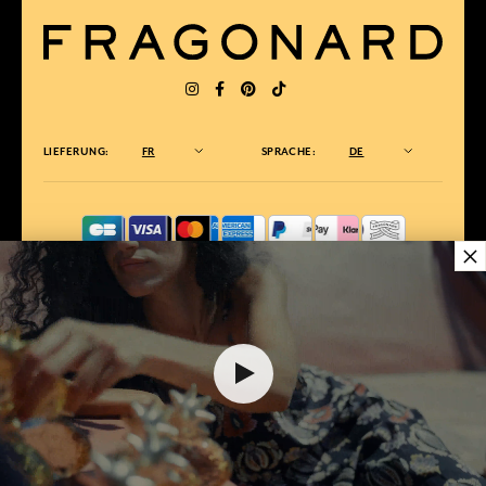
LIEFERUNG:
FR
SPRACHE:
DE
×
ZUM BESTEN ONLINE-COMMERCE-SITE
2025 vom Magazin Capital gewählt
35,00 €
DEM WARENKORB HINZUFÜGEN
1