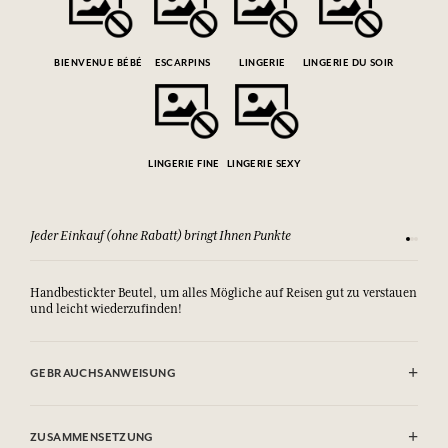
BIENVENUE BÉBÉ
ESCARPINS
LINGERIE
LINGERIE DU SOIR
LINGERIE FINE
LINGERIE SEXY
Jeder Einkauf (ohne Rabatt) bringt Ihnen Punkte
Sehen Si
Handbestickter Beutel, um alles Mögliche auf Reisen gut zu verstauen
und leicht wiederzufinden!
GEBRAUCHSANWEISUNG
Maschinenwaschbar (30°)
ZUSAMMENSETZUNG