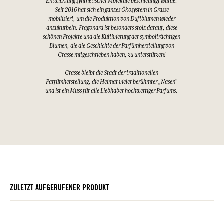
Entwicklung synthetischer Moleküle beschleunigt wurde.
Seit 2016 hat sich ein ganzes Ökosystem in Grasse
mobilisiert, um die Produktion von Duftblumen wieder
anzukurbeln. Fragonard ist besonders stolz darauf, diese
schönen Projekte und die Kultivierung der symbolträchtigen
Blumen, die die Geschichte der Parfümherstellung von
Grasse mitgeschrieben haben, zu unterstützen!
Grasse bleibt die Stadt der traditionellen
Parfümherstellung, die Heimat vieler berühmter „Nasen“
und ist ein Muss für alle Liebhaber hochwertiger Parfums.
ZULETZT AUFGERUFENER PRODUKT