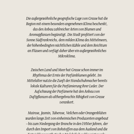
Die außergewöhnliche geografische Lage von Grasse hat die
Region mit einem besonders angenehmen Klima beschenkt,
das den Anbau zahlreicher Arten von Blumen und
Aromapflanzen begünstigt. Die Stadt profitiert von der
Sonne Südfrankreichs, dem milden Klima des Mittelmeers,
der höhenbedingten nächtlichen Kühle und dem Reichtum
an Flüssen und verfügt daher über ein außergewöhnliches
Mikroklima.
Zwischen Land und Meer hat Grasse schon immer im
Rhythmus der Ernte der Parfümblumen gelebt. Im
Mittelalter nutzte die Zunft der Handschuhmacher bereits
lokale Kulturen für die Parfümierung ihrer Leder. Der
Aufschwung der Parfümerie hat den Anbau von
Duftpflanzen als althergebrachte Fähigkeit von Grasse
verankert.
Mairose, Jasmin, Tuberose, Veilchen oder Orangenblüten
wurden lange Zeit von einheimischen Produzenten angebaut
– bis zum Niedergang der Branche in den 1950er Jahren, der
durch den Import von Rohstoffen aus dem Ausland und die